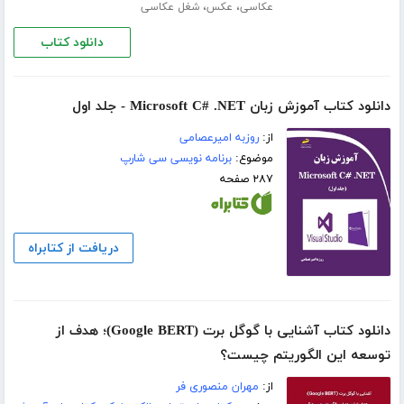
،
،
عکاسی
عکس
شغل عکاسی
دانلود کتاب
دانلود کتاب آموزش زبان Microsoft C# .NET - جلد اول
از:
روزبه امیرعصامی
موضوع:
برنامه نویسی سی شارپ
۲۸۷ صفحه
دریافت از کتابراه
دانلود کتاب آشنایی با گوگل برت (Google BERT)؛ هدف از
توسعه این الگوریتم چیست؟
از:
مهران منصوری فر