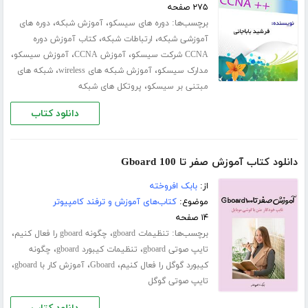
۲۷۵ صفحه
برچسب‌ها:
،
،
دوره های سیسکو
آموزش شبکه
دوره های
،
،
آموزشی شبکه
ارتباطات شبکه
کتاب آموزش دوره
،
،
،
CCNA شرکت سیسکو
آموزش CCNA
آموزش سیسکو
،
،
مدارک سیسکو
آموزش شبکه های wireless
شبکه های
،
مبتنی بر سیسکو
پروتکل های شبکه
دانلود کتاب
دانلود کتاب آموزش صفر تا 100 Gboard
از:
بابک افروخته
موضوع:
کتاب‌های آموزش و ترفند کامپیوتر
۱۴ صفحه
برچسب‌ها:
،
،
تنظیمات gboard
چگونه gboard را فعال کنیم
،
،
تایپ صوتی gboard
تنظیمات کیبورد gboard
چگونه
،
،
،
کیبورد گوگل را فعال کنیم
Gboard
آموزش کار با gboard
تایپ صوتی گوگل