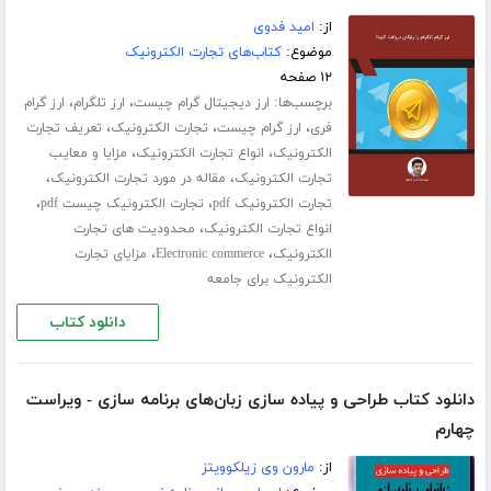
از:
امید فدوی
موضوع:
کتاب‌های تجارت الکترونیک
۱۲ صفحه
برچسب‌ها:
،
،
ارز دیجیتال گرام چیست
ارز تلگرام
ارز گرام
،
،
،
فری
ارز گرام چیست
تجارت الکترونیک
تعریف تجارت
،
،
الکترونیک
انواع تجارت الکترونیک
مزایا و معایب
،
،
تجارت الکترونیک
مقاله در مورد تجارت الکترونیک
،
،
تجارت الکترونیک pdf
تجارت الکترونیک چیست pdf
،
انواع تجارت الکترونیک
محدودیت های تجارت
،
،
الکترونیک
Electronic commerce
مزایای تجارت
الکترونیک برای جامعه
دانلود کتاب
دانلود کتاب طراحی و پیاده سازی زبان‌های برنامه سازی - ویراست
چهارم
از:
مارون وی زیلکوویتز