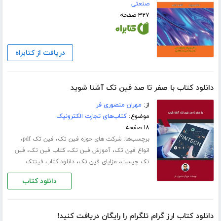
صنعتی
۳۲۷ صفحه
دریافت از کتابراه
دانلود کتاب با صفر تا صد فین تک آشنا شوید
از:
مهران منصوری فر
موضوع:
کتاب‌های تجارت الکترونیک
۱۸ صفحه
برچسب‌ها:
،
،
شرکت های حوزه فین تک
فین تک pdf
،
،
،
انواع فین تک
آموزش فین تک
کتاب فین تک
فین
،
،
تک چیست
مزایای فین تک
دانلود کتاب فینتک
دانلود کتاب
دانلود کتاب ارز گرام تلگرام را رایگان دریافت کنید!