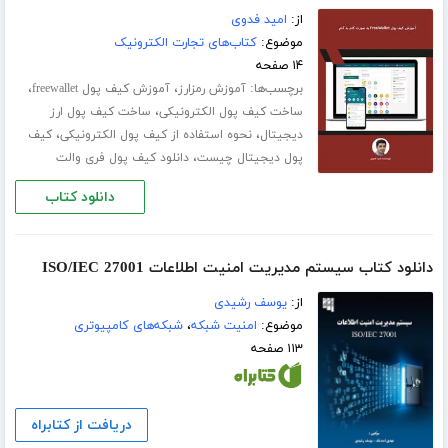
از:
امید فدوی
موضوع:
کتاب‌های تجارت الکترونیک
۱۴ صفحه
برچسب‌ها:
،
،
آموزش رمزارز
آموزش کیف پول freewallet
،
ساخت کیف پول الکترونیکی
ساخت کیف پول ارز
،
،
دیجیتال
نحوه استفاده از کیف پول الکترونیکی
کیف
،
پول دیجیتال چیست
دانلود کیف پول فری والت
دانلود کتاب
دانلود کتاب سیستم مدیریت امنیت اطلاعات ISO/IEC 27001
از:
یوسف رشیدی
موضوع:
امنیت شبکه
،
شبکه‌های کامپیوتری
۱۱۳ صفحه
دریافت از کتابراه