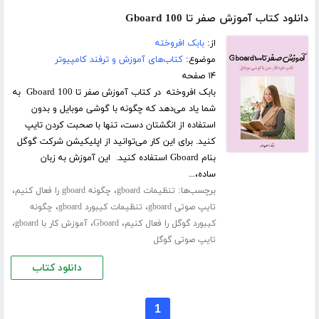
دانلود کتاب آموزش صفر تا 100 Gboard
از:
بابک افروخته
موضوع:
کتاب‌های آموزش و ترفند کامپیوتر
۱۴ صفحه
بابک افروخته در کتاب آموزش صفر تا 100 Gboard به
شما یاد می‌دهد که چگونه با گوشی موبایل و بدون
استفاده از انگشتان دست، تنها با صحبت کردن تایپ
کنید. برای این کار می‌توانید از اپلیکیشن شرکت گوگل
بنام Gboard استفاده کنید. این آموزش به زبان
ساده،...
برچسب‌ها:
،
،
تنظیمات gboard
چگونه gboard را فعال کنیم
،
،
تایپ صوتی gboard
تنظیمات کیبورد gboard
چگونه
،
،
،
کیبورد گوگل را فعال کنیم
Gboard
آموزش کار با gboard
تایپ صوتی گوگل
دانلود کتاب
1