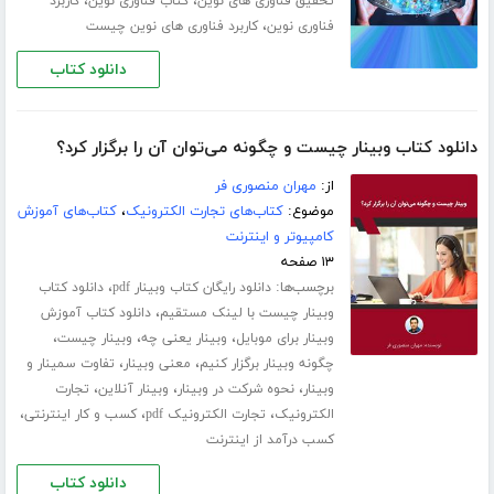
،
،
تحقیق فناوری های نوین
کتاب فناوری نوین
کاربرد
،
فناوری نوین
کاربرد فناوری های نوین چیست
دانلود کتاب
دانلود کتاب وبینار چیست و چگونه می‌توان آن را برگزار کرد؟
از:
مهران منصوری فر
موضوع:
کتاب‌های تجارت الکترونیک
،
کتاب‌های آموزش
کامپیوتر و اینترنت
۱۳ صفحه
برچسب‌ها:
،
دانلود رایگان کتاب وبینار pdf
دانلود کتاب
،
وبینار چیست با لینک مستقیم
دانلود کتاب آموزش
،
،
،
وبینار برای موبایل
وبینار یعنی چه
وبینار چیست
،
،
چگونه وبینار برگزار کنیم
معنی وبینار
تفاوت سمینار و
،
،
،
وبینار
نحوه شرکت در وبینار
وبینار آنلاین
تجارت
،
،
،
الکترونیک
تجارت الکترونیک pdf
کسب و کار اینترنتی
کسب درآمد از اینترنت
دانلود کتاب