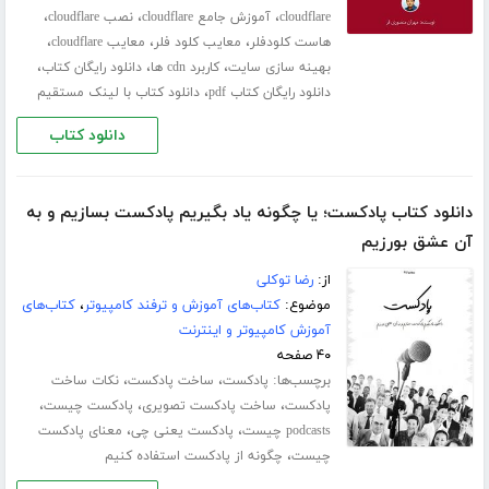
،
،
،
cloudflare
آموزش جامع cloudflare
نصب cloudflare
،
،
،
هاست کلودفلر
معایب کلود فلر
معایب cloudflare
،
،
،
بهینه سازی سایت
کاربرد cdn ها
دانلود رایگان کتاب
،
دانلود رایگان کتاب pdf
دانلود کتاب با لینک مستقیم
دانلود کتاب
دانلود کتاب پادکست؛ یا چگونه یاد بگیریم پادکست بسازیم و به
آن عشق بورزیم
از:
رضا توکلی
موضوع:
کتاب‌های آموزش و ترفند کامپیوتر
،
کتاب‌های
آموزش کامپیوتر و اینترنت
۴۰ صفحه
برچسب‌ها:
،
،
پادکست
ساخت پادکست
نکات ساخت
،
،
،
پادکست
ساخت پادکست تصویری
پادکست چیست
،
،
podcasts چیست
پادکست یعنی چی
معنای پادکست
،
چیست
چگونه از پادکست استفاده کنیم