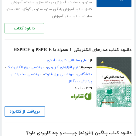
،
،
سئو وب سایت
آموزش بهینه سازی سایت
آموزش
،
،
،
،
کامل سئو
آموزش رایگان سئو
سئو در گوگل
seo
سئو
،
،
سایت
سئو
سئو آموزش
دانلود کتاب
دانلود کتاب مدارهای الکتریکی 1 همراه با PSPICE و HSPICE
از:
علی سلطانی شریف آبادی
موضوع:
نرم افزارهای کاربردی
،
مهندسی برق الکترونیک
،
دانشگاهی
،
مهندسی برق قدرت
،
مهندسی مخابرات و
پردازش سیگنال
۲۳۹ صفحه
دریافت از کتابراه
دانلود کتاب پلاگین (افزونه) چیست و چه کاربردی دارد؟