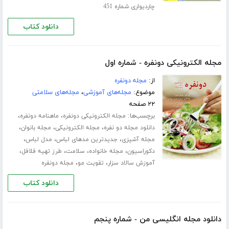
چاردیواری شماره 451
دانلود کتاب
مجله الکترونیکی دونفره - شماره اول
از:
مجله دونفره
موضوع:
مجله‌های آموزشی
،
مجله‌های سلامتی
۲۲ صفحه
برچسب‌ها:
،
،
مجله الکترونیکی دونفره
ماهنامه دونفره
،
،
،
دانلود مجله دو نفره
مجله الکترونیکی
مجله بانوان
،
،
،
مجله آشپزی
جدیدترین مدهای لباس
مدل لباس
،
،
،
،
دکوراسیون
مجله خانواده
سلامت
طرز تهیه فلافل
،
،
آموزش سالاد سزار
تقویت مو
مجله دونفره
دانلود کتاب
دانلود مجله انگلیسی من - شماره پنجم