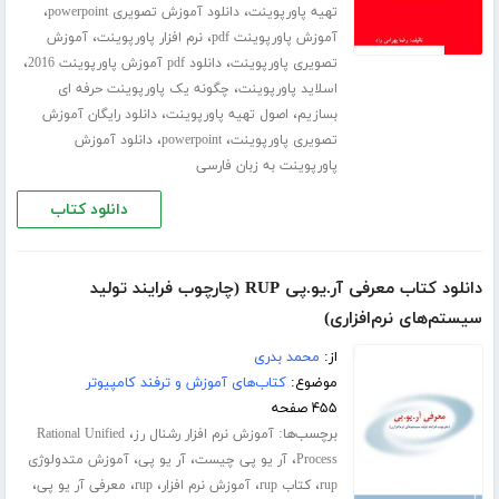
،
،
تهیه پاورپوینت
دانلود آموزش تصویری powerpoint
،
،
آموزش پاورپوینت pdf
نرم افزار پاورپوینت
آموزش
،
،
تصویری پاورپوینت
دانلود pdf آموزش پاورپوینت 2016
،
اسلاید پاورپوینت
چگونه یک پاورپوینت حرفه ای
،
،
بسازیم
اصول تهیه پاورپوینت
دانلود رایگان آموزش
،
،
تصویری پاورپوینت
powerpoint
دانلود آموزش
پاورپوینت به زبان فارسی
دانلود کتاب
دانلود کتاب معرفی آر.یو.پی RUP (چارچوب فرایند تولید
سیستم‌های نرم‌افزاری)
از:
محمد بدری
موضوع:
کتاب‌های آموزش و ترفند کامپیوتر
۴۵۵ صفحه
برچسب‌ها:
،
آموزش نرم افزار رشنال رز
Rational Unified
،
،
،
Process
آر یو پی چیست
آر یو پی
آموزش متدولوژی
،
،
،
،
،
rup
کتاب rup
آموزش نرم افزار
rup
معرفی آر یو پی