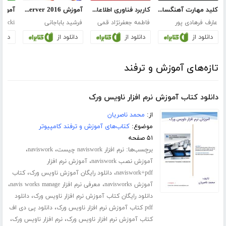
کلید مهارت آهنگسازی و تدوین صدا با CUBASE
کاربرد فناوری اطلاعات و ارتباطات
آموزش exchange server 2016
عارف فرهادی پور
فاطمه جعفرنژاد قمی
فرشید باباجانی
inicki
دانلود از
دانلود از
دانلود از
دانلو
تازه‌های آموزش و ترفند
دانلود کتاب آموزش نرم افزار ناویس ورک
از:
محمد ناصریان
موضوع:
کتاب‌های آموزش و ترفند کامپیوتر
۵۱ صفحه
برچسب‌ها:
،
،
نرم افزار naviswork چیست
naviswork
،
آموزش نصب naviswork
آموزش نرم افزار
،
،
naviswork+pdf
دانلود رایگان آموزش ناویس ورک
کتاب
،
،
آموزش navisworks
معرفی نرم افزار navis works manage
،
دانلود رایگان کتاب آموزش نرم افزار ناویس ورک
دانلود
،
pdf کتاب آموزش نرم افزار ناویس ورک
دانلود پی دی اف
،
،
کتاب آموزش نرم افزار ناویس ورک
نرم افزار ناویس ورک