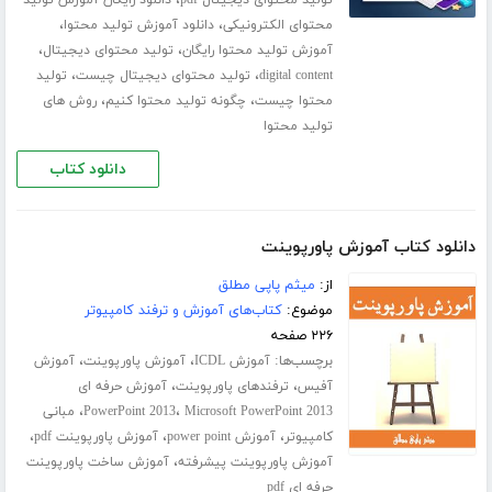
،
تولید محتوای دیجیتال pdf
دانلود رایگان آموزش تولید
،
،
محتوای الکترونیکی
دانلود آموزش تولید محتوا
،
،
آموزش تولید محتوا رایگان
تولید محتوای دیجیتال
،
،
digital content
تولید محتوای دیجیتال چیست
تولید
،
،
محتوا چیست
چگونه تولید محتوا کنیم
روش های
تولید محتوا
دانلود کتاب
دانلود کتاب آموزش پاورپوینت
از:
میثم پاپی مطلق
موضوع:
کتاب‌های آموزش و ترفند کامپیوتر
۲۲۶ صفحه
برچسب‌ها:
،
،
آموزش ICDL
آموزش پاورپوینت
آموزش
،
،
آفیس
ترفندهای پاورپوینت
آموزش حرفه ای
،
،
Microsoft PowerPoint 2013
PowerPoint 2013
مبانی
،
،
،
کامپیوتر
آموزش power point
آموزش پاورپوینت pdf
،
آموزش پاورپوینت پیشرفته
آموزش ساخت پاورپوینت
حرفه ای pdf