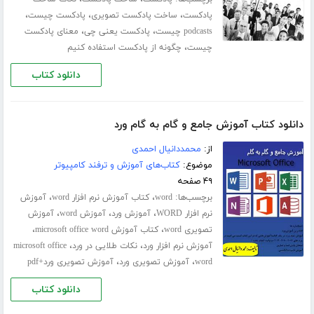
،
،
،
پادکست
ساخت پادکست تصویری
پادکست چیست
،
،
podcasts چیست
پادکست یعنی چی
معنای پادکست
،
چیست
چگونه از پادکست استفاده کنیم
دانلود کتاب
دانلود کتاب آموزش جامع و گام به گام ورد
از:
محمددانیال احمدی
موضوع:
کتاب‌های آموزش و ترفند کامپیوتر
۴۹ صفحه
برچسب‌ها:
،
،
word
کتاب آموزش نرم افزار word
آموزش
،
،
،
نرم افزار WORD
آموزش ورد
آموزش word
آموزش
،
،
تصویری word
کتاب آموزش microsoft office word
،
،
آموزش نرم افزار ورد
نکات طلایی در ورد
microsoft office
،
،
word
آموزش تصویری ورد
آموزش تصویری ورد+pdf
دانلود کتاب