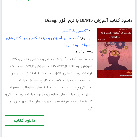
دانلود کتاب آموزش BPMS با نرم افزار Bizagi
از:
آکادمی فراگستر
موضوع:
کتاب‌های آموزش و ترفند کامپیوتر
،
کتاب‌های
متفرقه مهندسی
۳۶۰ صفحه
برچسب‌ها:
،
،
کتاب آموزش بیزاجی
بیزاجی فارسی
کتاب
،
،
آموزش نرم افزار bizagi
کتاب آموزش bizagi
مدیریت
،
فرآیندهای سازمانی+pdf
مدیریت فرآیند کسب و کار
،
،
pdf
مدیریت فرایند کسب و کار چیست؟
فرایند
،
،
،
سازمانی چیست
مدیریت فرآیندهای سازمانی
bpms
،
،
مدل سازی فرآیندهای سازمان
بهبود فرایندهای سازمانی
،
،
تاریخچه bpm
چرخه bpm
مهارت های یک مهندس آی
تی
دانلود کتاب