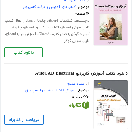
از:
بابک افروخته
موضوع:
کتاب‌های آموزش و ترفند کامپیوتر
۱۴ صفحه
برچسب‌ها:
،
،
تنظیمات gboard
چگونه gboard را فعال کنیم
،
،
تایپ صوتی gboard
تنظیمات کیبورد gboard
چگونه
،
،
،
کیبورد گوگل را فعال کنیم
Gboard
آموزش کار با gboard
تایپ صوتی گوگل
دانلود کتاب
دانلود کتاب آموزش کاربردی AutoCAD Electrical
از:
میلاد قیدی
موضوع:
آموزش AutoCAD
،
مهندسی برق
۴۴۳ صفحه
دریافت از کتابراه