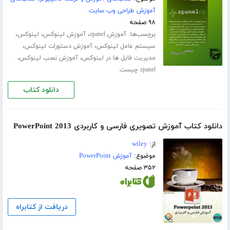
آموزش طراحی وب سایت
۹۸ صفحه
برچسب‌ها:
،
،
،
آموزش zpanel
آموزش لینوکس
لینوکس
،
،
سیستم عامل لینوکس
آموزش دستورات لینوکس
،
،
مدیریت فایل ها در لینوکس
آموزش نصب لینوکس
zpanel چیست
دانلود کتاب
دانلود کتاب آموزش تصویری فارسی و کاربردی PowerPoint 2013
از:
wiley
موضوع:
آموزش PowerPoint
۳۵۲ صفحه
دریافت از کتابراه