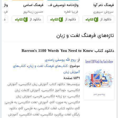
فرهنگ نام آوا
واژه‌نامه توصیفی فرهنگ‌نویسی
فرهنگ اسامی
واژه ن
سروش سپهری
فریبا قطره
حسین زینالپور
فرساد
دانلود از
دانلود از
دانلود از
دانلو
تازه‌های فرهنگ لغت و زبان
دانلود کتاب Barron's 1100 Words You Need to Know
از:
روح الله یوسفی رامندی
موضوع:
کتاب‌های فرهنگ لغت و زبان
،
کتاب‌های
آموزش زبان
۱۵۴۹ صفحه
برچسب‌ها:
،
دانلود کتاب آموزش زبان انگلیسی
آموزش
،
،
انگلیسی
خودآموز انگلیسی
آموزش کلمات زبان
،
،
انگلیسی
دو زبانه انگلیسی فارسی
اموزش زبان
،
انگلیسی به صورت pdf
آموزش لغات انگلیسی به فارسی
،
،
pdf
دانلود کتاب لغات انگلیسی به فارسی pdf
دانلود
،
،
رایگان لغات پرکاربرد انگلیسی
لغات انگلیسی
آموزش