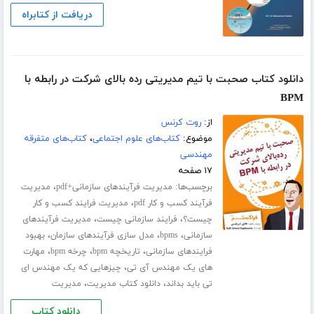
دریافت از کتابراه
دانلود کتاب صحبت با تیم مدیریتی رده بالای شرکت در رابطه با
BPM
از:
روت کرنس
موضوع:
کتاب‌های علوم اجتماعی
،
کتاب‌های متفرقه
مهندسی
۱۷ صفحه
برچسب‌ها:
،
مدیریت فرآیندهای سازمانی+pdf
مدیریت
،
فرآیند کسب و کار pdf
مدیریت فرایند کسب و کار
،
،
چیست؟
فرایند سازمانی چیست
مدیریت فرآیندهای
،
،
،
سازمانی
bpms
مدل سازی فرآیندهای سازمان
بهبود
،
،
،
فرایندهای سازمانی
تاریخچه bpm
چرخه bpm
مهارت
،
های یک مهندس آی تی
چیزهایی که یک مهندس ای
،
،
تی باید بداند
دانلود کتاب مدیریت
مدیریت
دانلود کتاب