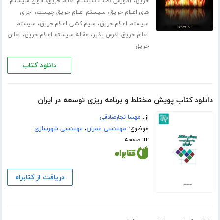
،
،
حریق
آموزش نصب سیستم اعلام حریق
انواع سیستم
،
،
های اعلام حریق
سیستم اعلام حریق چیست
اجزای
،
،
سیستم اعلام حریق
سیم کشی اعلام حریق
سیستم
،
،
اعلام حریق آدرس پذیر
مقاله سیستم اعلام حریق
اعلان
حریق
دانلود کتاب
دانلود کتاب پویش مختلط و برنامه ریزی توسعه در ایران
از:
مهسا نجارصادقی
موضوع:
مهندسی عمران
،
مهندسی شهرسازی
۹۲ صفحه
دریافت از کتابراه