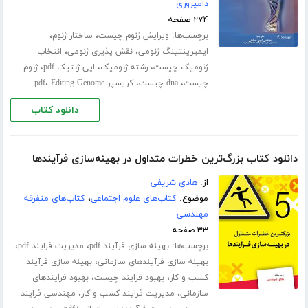
دامپروری
۲۷۴ صفحه
برچسب‌ها:
،
،
ویرایش ژنوم چیست
ساختار ژنوم
،
،
ایمپرینتینگ ژنومی
نقش پذیری ژنومی
انتخاب
،
،
،
ژنومیک چیست
رشته ژنومیک
اپی ژنتیک pdf
ژنوم
،
،
،
چیست
dna چیست
کریسپر pdf
Editing Genome
دانلود کتاب
دانلود کتاب بزرگ‌ترین خطرات متداول در بهینه‌سازی فرآیندها
از:
هادی شریفی
موضوع:
کتاب‌های علوم اجتماعی
،
کتاب‌های متفرقه
مهندسی
۳۳ صفحه
برچسب‌ها:
،
،
بهینه سازی فرآیند pdf
مدیریت فرایند pdf
،
بهینه سازی فرآیندهای سازمانی
بهینه سازی فرآیند
،
،
کسب و کار
بهبود فرایند چیست
بهبود فرایندهای
،
،
سازمانی
مدیریت فرایند کسب و کار
مهندسی فرایند