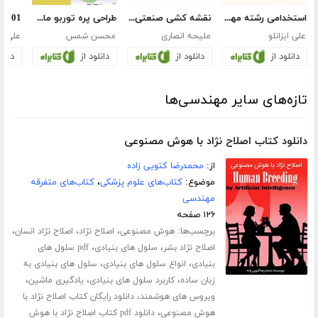
استخدامی رشته مهندسی برق
نقشه کشی صنعتی، رسم فنی تخصصی
طراحی پره توربو ماشین‌ها با Ansys Workbench
علی ایزانلو
ملیحه انصاری
محسن شمس
دانلود از
دانلود از
دانلود از
دانلو
تازه‌های سایر مهندسی‌ها
دانلود کتاب اصلاح نژاد با هوش مصنوعی
از:
محمدرضا کتویی زاده
موضوع:
کتاب‌های علوم پزشکی
،
کتاب‌های متفرقه
مهندسی
۱۲۶ صفحه
برچسب‌ها:
،
،
،
هوش مصنوعی
اصلاح نژاد
اصلاح نژاد انسان
،
،
اصلاح نژاد بشر
سلول های بنیادی
pdf سلول های
،
،
بنیادی
انواع سلول های بنیادی
سلول های بنیادی به
،
،
،
زبان ساده
کاربرد سلول های بنیادی
یادگیری ماشین
،
ویروس های هوشمند
دانلود رایگان کتاب اصلاح نژاد با
،
هوش مصنوعی
دانلود pdf کتاب اصلاح نژاد با هوش