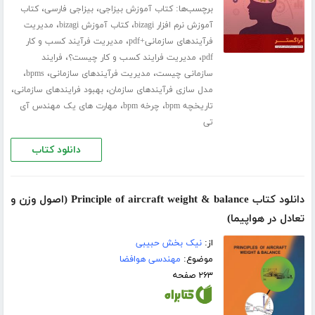
برچسب‌ها:
،
،
کتاب آموزش بیزاجی
بیزاجی فارسی
کتاب
،
،
آموزش نرم افزار bizagi
کتاب آموزش bizagi
مدیریت
،
فرآیندهای سازمانی+pdf
مدیریت فرآیند کسب و کار
،
،
pdf
مدیریت فرایند کسب و کار چیست؟
فرایند
،
،
،
سازمانی چیست
مدیریت فرآیندهای سازمانی
bpms
،
،
مدل سازی فرآیندهای سازمان
بهبود فرایندهای سازمانی
،
،
تاریخچه bpm
چرخه bpm
مهارت های یک مهندس آی
تی
دانلود کتاب
دانلود کتاب Principle of aircraft weight & balance‬ (اصول وزن و
تعادل در هواپیما)
از:
نیک بخش حبیبی
موضوع:
مهندسی هوافضا
۲۶۳ صفحه