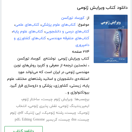
دانلود کتاب ویرایش ژنومی
از:
کورساد تورکسن
موضوع:
کتاب‌های علوم پزشکی
،
کتاب‌های علمی
،
کتاب‌های درسی و دانشجویی
،
کتاب‌های علوم پایه
،
کتاب‌های متفرقه مهندسی
،
کتاب‌های کشاورزی و
دامپروری
۲۷۴ صفحه
کتاب ویرایش ژنومی نوشته‌ی کورساد تورکسن
، نخستین ترجمه از معرفی و کاربرد روش‌های نوین
مهندسی ژنومی در ایران است که می‌تواند مورد
استفاده‌ی دانشجویان و اساتید رشته‌های مختلف علوم
پایه، زیستی، کشاورزی، پزشکی و داروسازی قرار گیرد.
بیوتکنولوژی و...
برچسب‌ها:
،
،
ویرایش ژنوم چیست
ساختار ژنوم
،
،
ایمپرینتینگ ژنومی
نقش پذیری ژنومی
انتخاب
،
،
،
ژنومیک چیست
رشته ژنومیک
اپی ژنتیک pdf
ژنوم
،
،
،
چیست
dna چیست
کریسپر pdf
Editing Genome
دانلود کتاب