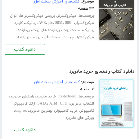
موضوع:
کتاب‌های آموزش سخت افزار
۴۳ صفحه
برچسب‌ها:
،
،
میکروکنترلر
بررسی میکروکنترلر ها
انواع
،
،
،
،
،
،
میکروکنترلر
8084
8051
pic
AVR
رباتیک
کاربرد
،
،
،
،
رباتیک
ساخت ربات
پردازنده های ربات
پردازنده
،
،
میکروکنترلر چیست
سخت افزار
پروسسور رایانه
دانلود کتاب
دانلود کتاب راهنمای خرید مادربرد
موضوع:
کتاب‌های آموزش سخت افزار
۷ صفحه
برچسب‌ها:
،
،
،
moderboard
خرید مادربرد
راهنمای مادربرد
،
،
،
،
،
انتخاب مادر برد
CPU
ATM
SATA
ارتقا کامپیوتر
،
،
،
،
کامپیوتر
خرید کامپیوتر
بهترین مادربرد
chip set
ویژگی های مادربرد
دانلود کتاب