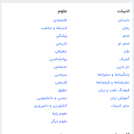
ادبیات
علوم
داستان
اقتصادی
رمان
اندیشه و مذهب
شعر
پزشکی
شعر نو
تاریخی
طنز
جغرافی
کمیک
روانشناسی
نثر ادبی
اجتماعی
زندگینامه و سفرنامه
سیاسی
نمایشنامه و فیلمنامه
فلسفی
فرهنگ لغت و زبان
حقوق
آموزش زبان
درسی و دانشجویی
سایر ادبیات
کشاورزی و دامپروری
علوم پایه
علوم دیگر