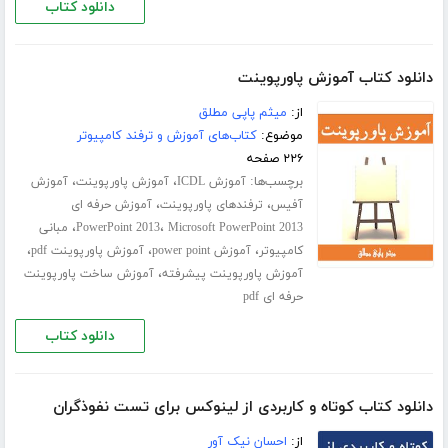
دانلود کتاب
دانلود کتاب آموزش پاورپوینت
از:
میثم پاپی مطلق
موضوع:
کتاب‌های آموزش و ترفند کامپیوتر
۲۲۶ صفحه
برچسب‌ها:
،
،
آموزش ICDL
آموزش پاورپوینت
آموزش
،
،
آفیس
ترفندهای پاورپوینت
آموزش حرفه ای
،
،
Microsoft PowerPoint 2013
PowerPoint 2013
مبانی
،
،
،
کامپیوتر
آموزش power point
آموزش پاورپوینت pdf
،
آموزش پاورپوینت پیشرفته
آموزش ساخت پاورپوینت
حرفه ای pdf
دانلود کتاب
دانلود کتاب کوتاه و کاربردی از لینوکس برای تست نفوذگران
از:
احسان نیک آور