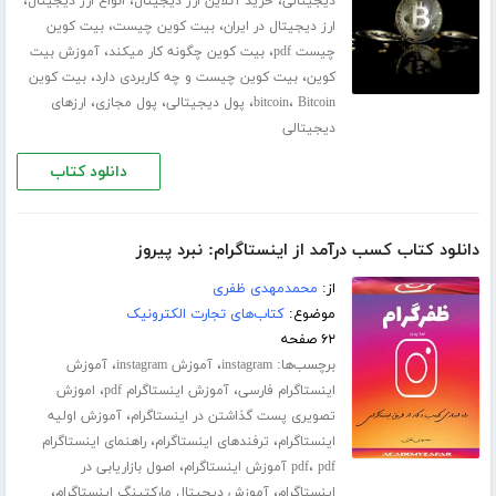
،
،
،
دیجیتالی
خرید آنلاین ارز دیجیتال
انواع ارز دیجیتال
،
،
ارز دیجیتال در ایران
بیت کوین چیست
بیت کوین
،
،
چیست pdf
بیت کوین چگونه کار میکند
آموزش بیت
،
،
کوین
بیت کوین چیست و چه کاربردی دارد
بیت کوین
،
،
،
،
Bitcoin
bitcoin
پول دیجیتالی
پول مجازی
ارزهای
دیجیتالی
دانلود کتاب
دانلود کتاب کسب درآمد از اینستاگرام: نبرد پیروز
از:
محمدمهدی ظفری
موضوع:
کتاب‌های تجارت الکترونیک
۶۲ صفحه
برچسب‌ها:
،
،
instagram
آموزش instagram
آموزش
،
،
اینستاگرام فارسی
آموزش اینستاگرام pdf
اموزش
،
تصویری پست گذاشتن در اینستاگرام
آموزش اولیه
،
،
اینستاگرام
ترفندهای اینستاگرام
راهنمای اینستاگرام
،
،
pdf آموزش اینستاگرام
pdf
اصول بازاریابی در
،
،
اینستاگرام
آموزش دیجیتال مارکتینگ اینستاگرام