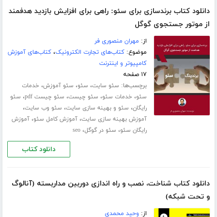
دانلود کتاب برندسازی برای سئو: راهی برای افزایش بازدید هدفمند
از موتور جستجوی گوگل
از:
مهران منصوری فر
موضوع:
کتاب‌های تجارت الکترونیک
،
کتاب‌های آموزش
کامپیوتر و اینترنت
۱۷ صفحه
برچسب‌ها:
،
،
،
سئو سایت
سئو
سئو آموزش
خدمات
،
،
،
،
سئو
خدمات سئو
سئو چیست
سئو چیست pdf
سئو
،
،
،
رایگان
سئو و بهینه سازی سایت
سئو وب سایت
،
،
آموزش بهینه سازی سایت
آموزش کامل سئو
آموزش
،
،
رایگان سئو
سئو در گوگل
seo
دانلود کتاب
دانلود کتاب شناخت، نصب و راه اندازی دوربین مداربسته (آنالوگ
و تحت شبکه)
از:
وحید محمدی