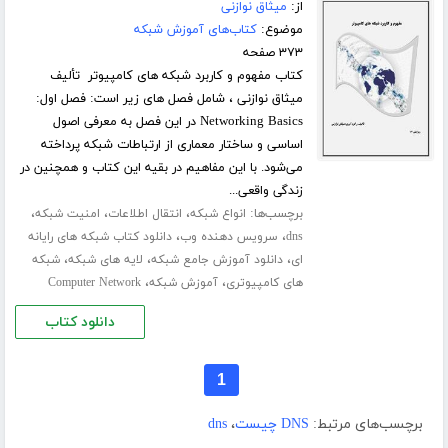
از:
میثاق نوازنی
موضوع:
کتاب‌های آموزش شبکه
۳۷۳ صفحه
کتاب مفهوم و کاربرد شبکه های کامپیوتر تألیف
میثاق نوازنی ، شامل فصل های زیر است: فصل اول:
Networking Basics در این فصل به معرفی اصول
اساسی و ساختار معماری از ارتباطات شبکه پرداخته
می‌شود. با این مفاهیم در بقیه این کتاب و همچنین در
زندگی واقعی...
برچسب‌ها:
،
،
،
انواع شبکه
انتقال اطلاعات
امنیت شبکه
،
،
dns
سرویس دهنده وب
دانلود کتاب شبکه های رایانه
،
،
،
ای
دانلود آموزش جامع شبکه
لایه های شبکه
شبکه
،
،
های کامپیوتری
آموزش شبکه
Computer Network
دانلود کتاب
1
برچسب‌های مرتبط:
DNS چیست
،
dns