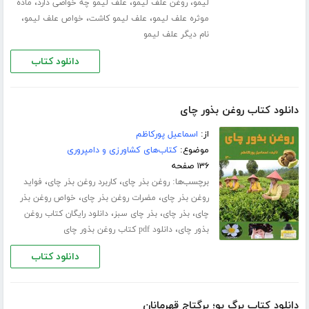
،
،
،
لیمو
روغن علف لیمو
علف لیمو چه خواصی دارد
ماده
،
،
،
موثره علف لیمو
علف لیمو کاشت
خواص علف لیمو
نام دیگر علف لیمو
دانلود کتاب
دانلود کتاب روغن بذور چای
از:
اسماعیل پورکاظم
موضوع:
کتاب‌های کشاورزی و دامپروری
۱۳۶ صفحه
برچسب‌ها:
،
،
روغن بذر چای
کاربرد روغن بذر چای
فواید
،
،
روغن بذر چای
مضرات روغن بذر چای
خواص روغن بذر
،
،
،
چای
بذر چای
بذر چای سبز
دانلود رایگان کتاب روغن
،
بذور چای
دانلود pdf کتاب روغن بذور چای
دانلود کتاب
دانلود کتاب برگ بو؛ برگتاج قهرمانان