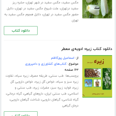
،
،
مگس سفید
مگس سفید در شهر تهران
حشره ریز
،
،
سفید درتهران
علت شیوع مگس سفید در تهران
دلایل
،
حضور مگس سفید در تهران
دلایل هجوم مگس سفید به
تهران
دانلود کتاب
دانلود کتاب زیره؛ ادویه‌ی معطر
از:
اسماعیل پورکاظم
موضوع:
کتاب‌های کشاورزی و دامپروری
۱۶۲ صفحه
برچسب‌ها:
،
،
طب سنتی
طریقه مصرف زیره سیاه
تفاوت
،
،
زیره سبز و سیاه
خواص گل زیره
خواص دارویی گل
،
،
،
زیره
فواید زیره سبز
مضرات زیره
طب سنتی و
،
،
،
،
اسلامی
طب سنتی ایران
داروهای گیاهی
گیاه درمانی
،
،
،
گیاه شناسی
گیاهان دارویی
شناخت گیاهان دارویی
درمان گیاهی
دانلود کتاب