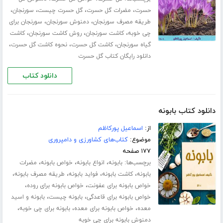
،
،
،
،
حسرت
مضرات گل حسرت
گل حسرت چیست
سورنجان
،
،
طریقه مصرف سورنجان
دمنوش سورنجان
سورنجان برای
،
،
،
چی خوبه
کاشت سورنجان
روش کاشت سورنجان
کاشت
،
،
،
گیاه سورنجان
کاشت گل حسرت
نحوه کاشت گل حسرت
دانلود رایگان کتاب گل حسرت
دانلود کتاب
دانلود کتاب بابونه
از:
اسماعیل پورکاظم
موضوع:
کتاب‌های کشاورزی و دامپروری
۱۷۷ صفحه
برچسب‌ها:
،
،
،
بابونه
انواع بابونه
خواص بابونه
مضرات
،
،
،
،
بابونه
کاشت بابونه
فواید بابونه
طریقه مصرف بابونه
،
،
خواص بابونه برای عفونت
خواص بابونه برای روده
،
،
خواص بابونه برای قاعدگی
بابونه چیست
بابونه و اسید
،
،
،
معده
خواص بابونه برای معده
بابونه برای چی خوبه
دمنوش بابونه برای چی خوبه