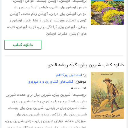
برچسب‌ها:
،
،
،
آویشن
آویشن چیست
خواص آویشن
،
،
خواص آویشن برای لاغری
خواص آویشن برای ریه
،
،
خواص آویشن برای مردان
آویشن زخم معده
آویشن
،
،
،
کوهی
آویشن عفونت
آویشن و فشار خون
آویشن و
،
،
،
بارداری
آویشن برای گرفتگی بینی
فواید آویشن
فایده
،
های آویشن
مضرات آویشن
دانلود کتاب
دانلود کتاب شیرین بیان؛ گیاه ریشه قندی
از:
اسماعیل پورکاظم
موضوع:
کتاب‌های کشاورزی و دامپروری
۱۹۵ صفحه
برچسب‌ها:
،
،
شیرین بیان
شیرین بیان برای معده
شیرین
،
،
بیان سیاه
شیرین بیان برای چی خوبه
شیرین بیان
،
،
،
ناشتا
شیرین بیان در بارداری
شیرین بیان برای پوست
،
شیرین بیان برای رفلاکس معده
شیرین بیان برای
،
،
،
سوززش معده
عوارض شیرین بیان
خواص شیرین بیان
،
،
فواید شیرین بیان
مضرات شیرین بیان
کاشت شیرین