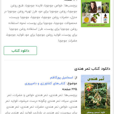
برچسب‌ها:
،
،
خواص جوجوبا
فایده جوجوبا
طبع روغن
،
،
جوجوبا
روغن جوجوبا برای مو
طرز تهیه روغن جوجوبا در
،
،
،
،
منزل
مضرات روغن جوجوبا
جوجوبا
جوجوبا چیست
،
،
محصولات جوجوبا
جوجوبا برای پوست
نحوه استفاده
،
روغن جوجوبا برای پوست
طرز استفاده روغن جوجوبا
،
،
،
برای پوست
فواید روغن جوجوبا برای مو
فواید جوجوبا
مضرات جوجوبا
دانلود کتاب
دانلود کتاب تمر هندی
از:
اسماعیل پورکاظم
موضوع:
کتاب‌های کشاورزی و دامپروری
۲۲۵ صفحه
برچسب‌ها:
،
،
تمر هندی
تمر هندی خواص و مضرات
تمر
،
،
هندی سیاه
تمر هندی چگونه درست میشود
فواید تمر
،
،
،
هندی
خواص تمر هندی
مضرات تمر هندی
تمر هندی
،
،
برای یبوست
تمر هندی در بارداری
فواید تمر هندی برای