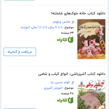
دانلود کتاب خانه خوک‌های شلخته!
از:
هانس ویلهلم
موضوع:
6 تا 8 سال
،
9 تا 12 سال
،
آموزنده
۳۴ صفحه
دریافت از کتابراه
دانلود کتاب آشپزباشی: انواع کباب و شامى
از:
الهام حسین نیا
موضوع:
آموزش آشپزی
۴۸ صفحه