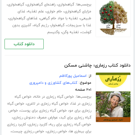
برچسب‌ها:
،
،
،
گیاهخواری
راهنمای گیاهخواری
گیاهخواری
،
،
،
مزایای گیاهخواری
خام خواری
علم تغذیه
غذای
،
،
،
طبیعی
تغذیه با مواد خام گیاهی
غذاهای گیاهخواری
،
،
،
غذا با سبزیجات
گیاهخوار
رژیم گیاه
آشپزی بدون
،
،
گوشت
تغذیه وگن
وگنیسم
دانلود کتاب
دانلود کتاب رزماری؛ چاشنی مسکن
از:
اسماعیل پورکاظم
موضوع:
کتاب‌های کشاورزی و دامپروری
۲۰۱ صفحه
برچسب‌ها:
،
خواص گیاه رزماری در خانه
خواص گیاه
،
،
رزماری در غذا
خواص گیاه رزماری در لاغری
خواص گیاه
،
،
رزماری برای مو
خواص گیاه رزماری برای پوست
خواص
،
،
گیاه رزماری برای کبد
عوارض مصرف دمنوش رزماری
،
،
خواص گیاه رزماری برای ریه
کاربرد رزماری
کاربرد رزماری
،
،
،
برای بیماری ها
خواص رزماری
خواص رزماری چیست