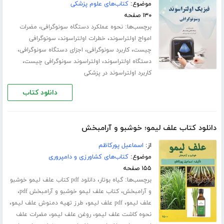
موضوع:
کتاب‌های علوم پزشکی
۱۳۰ صفحه
برچسب‌ها:
،
نحوه عملکرد دستگاه سونوگرافی
مضرات
،
،
امواج اولتراسوند
خطرات اولتراسوند
سونوگرافی
،
،
،
چیست
کاربرد سونوگرافی
اجزای دستگاه سونوگرافی
،
،
دستگاه اولتراسوند
اولتراسوند سونوگرافی چیست
کاربرد اولتراسوند در پزشکی
دانلود کتاب
دانلود کتاب علف لیمو؛ خوشبو و آرامبخش
از:
اسماعیل پورکاظم
موضوع:
کتاب‌های کشاورزی و دامپروری
۱۵۵ صفحه
برچسب‌ها:
،
گیاه بوتار
دانلود pdf کتاب علف لیمو خوشبو
،
،
و آرامبخش
کتاب علف لیمو خوشبو و آرامبخش pdf
،
،
،
علف لیمو
pdf علف لیمو
طرز تهیه دمنوش علف لیمو
،
،
نحوه کاشت علف لیمو
روغن علف لیمو
مضرات علف