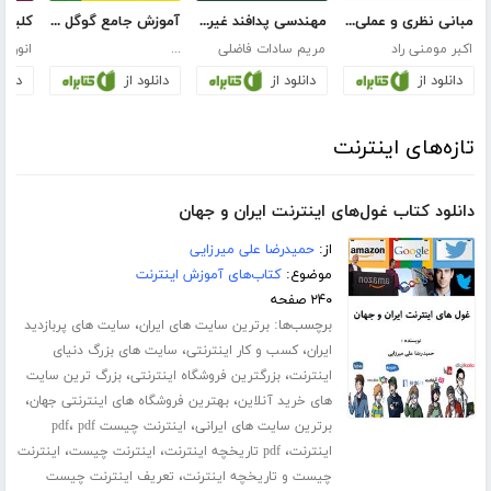
مبانی نظری و عملی کاربرد اینترنت در فرآیند تدریس و یادگیری
مهندسی پدافند غیرعامل در فناوری اطلاعات
آموزش جامع گوگل کروم
کلید 
اکبر مومنی راد
مریم سادات فاضلی
...
انور پ
دانلود از
دانلود از
دانلود از
دانلو
تازه‌های اینترنت
دانلود کتاب غول‌های اینترنت ایران و جهان
از:
حمیدرضا علی میرزایی
موضوع:
کتاب‌های آموزش اینترنت
۲۴۰ صفحه
برچسب‌ها:
،
برترین سایت های ایران
سایت های پربازدید
،
،
ایران
کسب و کار اینترنتی
سایت های بزرگ دنیای
،
،
اینترنت
بزرگترین فروشگاه اینترنتی
بزرگ ترین سایت
،
،
های خرید آنلاین
بهترین فروشگاه های اینترنتی جهان
،
،
برترین سایت های ایرانی
اینترنت چیست pdf
pdf
،
،
،
اینترنت
pdf تاریخچه اینترنت
اینترنت چیست
اینترنت
،
چیست و تاریخچه اینترنت
تعریف اینترنت چیست