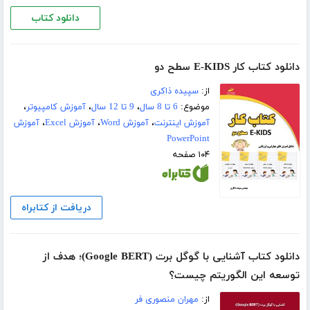
دانلود کتاب
دانلود کتاب کار E-KIDS سطح دو
از:
سپیده ذاکری
موضوع:
6 تا 8 سال
،
9 تا 12 سال
،
آموزش کامپیوتر
،
آموزش اینترنت
،
آموزش Word
،
آموزش Excel
،
آموزش
PowerPoint
۱۰۴ صفحه
دریافت از کتابراه
دانلود کتاب آشنایی با گوگل برت (Google BERT)؛ هدف از
توسعه این الگوریتم چیست؟
از:
مهران منصوری فر