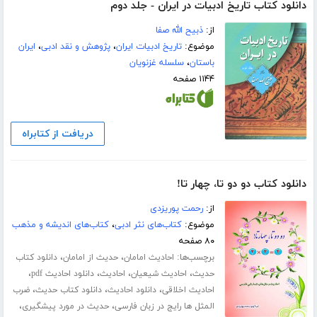
دانلود کتاب تاریخ ادبیات در ایران - جلد دوم
از:
ذبیح الله صفا
موضوع:
تاریخ ادبیات ایران
،
پژوهش و نقد ادبی
،
ایران
باستان
،
سلسله غزنویان
۱۱۴۴ صفحه
دریافت از کتابراه
دانلود کتاب دو دو تا، چهار تا!
از:
رحمت پوریزدی
موضوع:
کتاب‌های نثر ادبی
،
کتاب‌های اندیشه و مذهب
۸۰ صفحه
برچسب‌ها:
،
،
احادیث امامان
حدیث از امامان
دانلود کتاب
،
،
،
،
حدیث
احادیث شیعیان
احادیث
دانلود احادیث pdf
،
،
،
احادیث اخلاقی
دانلود احادیث
دانلود کتاب حدیث
ضرب
،
،
المثل ها رایج در زبان فارسی
حدیث در مورد پیشگیری