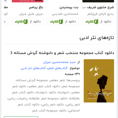
شرح مثنوی شریف - جلد دوم
بت پرستیدن
باغ پیامبر
بدیع الزمان فروزانفر
محمدامین عابدینی
جبران خلیل جبران
کوین 
دانلود از
دانلود از
دانلود از
دانلو
تازه‌های نثر ادبی
دانلود کتاب مجموعه منتخب شعر و دلنوشته گردش مستانه 3
از:
سید محمدحسین میران
موضوع:
کتاب‌های شعر
،
کتاب‌های نثر ادبی
۲۴۹ صفحه
برچسب‌ها:
،
،
شعر معاصر
مجموعه گردش مستانه
،
،
مجموعه شعر
دانلود کتاب شعر معاصر
دانلود شعر
،
،
،
معاصر
دلنوشته
دانلود دلنوشته
دانلود کتاب شعر
،
،
،
،
عاشقانه
دانلود مجموعه شعر عاشقانه
رباعیات
رباعی
،
،
شعر رباعی
دانلود شعر رباعی
دانلود کتاب شعر
،
اجتماعی
دانلود مجموعه کتاب شعر