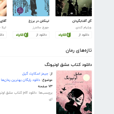
گل آفتابگردان
لینکلن در برزخ
آقای 
ویلیام کندی
جورج ساندرز
لیلا 
دانلود از
دانلود از
دانل
تازه‌های رمان
دانلود کتاب عشق اونیونگ
از:
جیمز اسکارث گیل
موضوع:
دانلود رایگان بهترین رمان‌ها
۷۳ صفحه
برچسب‌ها:
دانلود pdf کتاب عشق اونیونگ
ای