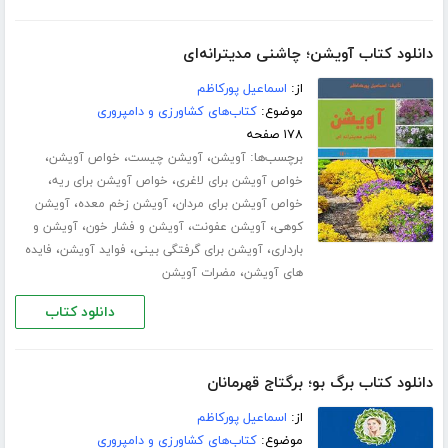
دانلود کتاب آویشن؛ چاشنی مدیترانه‌ای
از:
اسماعیل پورکاظم
موضوع:
کتاب‌های کشاورزی و دامپروری
۱۷۸ صفحه
برچسب‌ها:
،
،
،
آویشن
آویشن چیست
خواص آویشن
،
،
خواص آویشن برای لاغری
خواص آویشن برای ریه
،
،
خواص آویشن برای مردان
آویشن زخم معده
آویشن
،
،
،
کوهی
آویشن عفونت
آویشن و فشار خون
آویشن و
،
،
،
بارداری
آویشن برای گرفتگی بینی
فواید آویشن
فایده
،
های آویشن
مضرات آویشن
دانلود کتاب
دانلود کتاب برگ بو؛ برگتاج قهرمانان
از:
اسماعیل پورکاظم
موضوع:
کتاب‌های کشاورزی و دامپروری