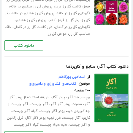
،
،
،
قرمز
کاشت گل رز قرمز
پرورش گل رز هلندی در خانه
،
،
نگهداری گل رز در خانه
پرورش گل رز هلندی در خانه
بذر
،
،
،
گل رز
بذر گل رز قرمز
کتاب پرورش گل رز هلندی
،
،
نگهداری گل رز در گلدان
طرز کاشت گل رز در گلدان
خاک
،
مناسب گل رز
خواص گل رز
دانلود کتاب
دانلود کتاب آگار؛ منابع و کاربردها
از:
اسماعیل پورکاظم
موضوع:
کتاب‌های کشاورزی و دامپروری
۱۶۰ صفحه
برچسب‌ها:
،
،
آگار
پودر آگار
طریقه استفاده از پودر آگار
،
،
،
آگار
مضرات پودر آگار آگار
آگار چیست
آگار چیست و
،
،
،
چه کاربردی دارد
پودر آگار چیست
گیاه آگار چیست
،
،
کاربرد آگار چیست
طرز تهیه پودر آگار آگار
فرق ژلاتین
،
،
و آگار چیست
Agar agar چیست
گیاه آگار چیست