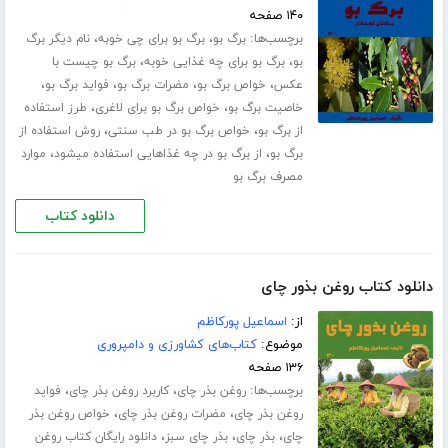
۱۴۰ صفحه
برچسب‌ها:
،
،
برگ بو
برگ بو برای چی خوبه
نام دیگر برگ
،
،
بو
برگ بو برای چه غذایی خوبه
برگ بو چیست با
،
،
،
،
عکس
خواص برگ بو
مضرات برگ بو
فواید برگ بو
،
،
خاصیت برگ بو
خواص برگ بو برای لاغری
طرز استفاده
،
،
از برگ بو
خواص برگ بو در طب سنتی
روش استفاده از
،
،
برگ بو
از برگ بو در چه غذاهایی استفاده میشود
موارد
مصرف برگ بو
دانلود کتاب
دانلود کتاب روغن بذور چای
از:
اسماعیل پورکاظم
موضوع:
کتاب‌های کشاورزی و دامپروری
۱۳۶ صفحه
برچسب‌ها:
،
،
روغن بذر چای
کاربرد روغن بذر چای
فواید
،
،
روغن بذر چای
مضرات روغن بذر چای
خواص روغن بذر
،
،
،
چای
بذر چای
بذر چای سبز
دانلود رایگان کتاب روغن