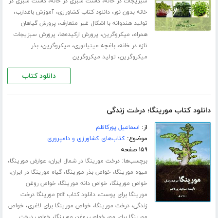
،
،
سبزیجات در خانه
کاشت سبزی در خانه
کاشت سبزی در
،
،
،
خانه بدون نور
دانلود کتاب کشاورزی
آموزش باغدارب
،
تولید هندوانه با اشکال غیر متعارف
پرورش گیاهان
،
،
،
همراه
میکروگرین
پرورش ارکیده‌ها
پرورش سبزیجات
،
،
،
تازه در خانه
باغچه مینیاتوری
میکروگرین
بذر
،
میکروگرین
تولید میکروگرین
دانلود کتاب
دانلود کتاب مورینگا؛ درخت زندگی
از:
اسماعیل پورکاظم
موضوع:
کتاب‌های کشاورزی و دامپروری
۱۵۹ صفحه
برچسب‌ها:
،
،
درخت مورینگا در شمال ایران
عوارض مورینگا
،
،
،
میوه مورینگا
خواص بذر مورینگا
گیاه مورینگا در ایران
،
،
خواص مورینگا
خواص دانه مورینگا
خواص روغن
،
مورینگا برای پوست
دانلود کتاب pdf مورینگا درخت
،
،
،
زندگی
درخت مورینگا
خواص مورینگا برای لاغری
خواص
،
،
مورینگا برای مو
خواص روغن مورینگا
خواص درخت