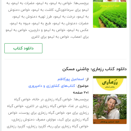
برچسب‌ها:
،
،
،
خواص به لیمو
به لیمو
مضرات به لیمو
به
،
،
لیمو برای سرماخوردگی
کاشت به لیمو
خواص دمنوش
،
،
،
به لیمو
درخت به لیمو
طرز تهیه دمنوش به لیمو
،
،
،
مضرات دمنوش به لیمو
طبع به لیمو
میوه به لیمو
،
،
عکس به لیمو
خواص به لیمو و دارچین
خواص به لیمو
،
برای اعصاب
خواص به لیمو برای لاغری
دانلود کتاب
دانلود کتاب رزماری؛ چاشنی مسکن
از:
اسماعیل پورکاظم
موضوع:
کتاب‌های کشاورزی و دامپروری
۲۰۱ صفحه
برچسب‌ها:
،
خواص گیاه رزماری در خانه
خواص گیاه
،
،
رزماری در غذا
خواص گیاه رزماری در لاغری
خواص گیاه
،
،
رزماری برای مو
خواص گیاه رزماری برای پوست
خواص
،
،
گیاه رزماری برای کبد
عوارض مصرف دمنوش رزماری
،
،
خواص گیاه رزماری برای ریه
کاربرد رزماری
کاربرد رزماری