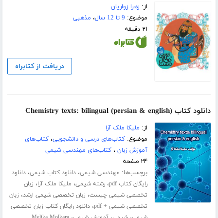
از:
زهرا زواریان
موضوع:
9 تا 12 سال
،
مذهبی
۲۱ دقیقه
دریافت از کتابراه
دانلود کتاب (Chemistry texts: bilingual (persian & english
از:
ملیکا ملک آرا
موضوع:
کتاب‌های درسی و دانشجویی
،
کتاب‌های
آموزش زبان
،
کتاب‌های مهندسی شیمی
۲۴ صفحه
برچسب‌ها:
،
،
مهندسی شیمی
دانلود کتاب شیمی
دانلود
،
،
،
رایگان کتاب pdf
رشته شیمی
ملیکا ملک آرا
زبان
،
،
تخصصی شیمی چیست
زبان تخصصی شیمی ارشد
زبان
،
تخصصی شیمی + pdf
دانلود رایگان کتاب زبان تخصصی
،
،
،
شیمی
شیمی
آموزش شیمی
Melika Molkara