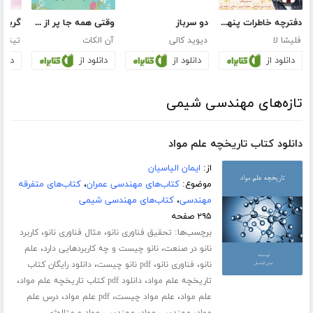
دفترچه خاطرات پنهان یک گرگ
دو سرباز
وقتی همه جا پر از سر و صداست
گربه‌
فلیشا لا
دیوید کالی
آن الکات
تینا گا
دانلود از
دانلود از
دانلود از
دانلو
تازه‌های مهندسی شیمی
دانلود کتاب تاریخچه علم مواد
از:
ایمان الیاسیان
موضوع:
کتاب‌های مهندسی عمران
،
کتاب‌های متفرقه
مهندسی
،
کتاب‌های مهندسی شیمی
۲۹۵ صفحه
برچسب‌ها:
،
،
تحقیق فناوری نانو
مثال فناوری نانو
کاربرد
،
،
نانو در صنعت
نانو چیست و چه کاربردهایی دارد
علم
،
،
،
نانو
فناوری نانو
pdf نانو چیست
دانلود رایگان کتاب
،
،
تاریخچه علم مواد
دانلود pdf کتاب تاریخچه علم مواد
،
،
،
علم مواد
علم مواد چیست
pdf علم مواد
درس علم