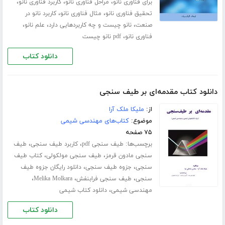
،
،
،
برای فناوری نانو
مراحل فناوری نانو
کاربرد فناوری نانو
،
،
تحقیق فناوری نانو
مثال فناوری نانو
کاربرد نانو در
،
،
،
صنعت
نانو چیست و چه کاربردهایی دارد
علم نانو
،
فناوری نانو
pdf نانو چیست
دانلود کتاب
دانلود کتاب مقدمه‌ای بر طیف سنجی
از:
ملیکا ملک آرا
موضوع:
کتاب‌های مهندسی شیمی
۷۵ صفحه
برچسب‌ها:
،
،
طیف سنجی pdf
کاربرد طیف سنجی
طیف
،
،
سنجی مادون قرمز
طیف سنجی مولکولی
کتاب طیف
،
،
سنجی
جزوه طیف سنجی
دانلود رایگان جزوه طیف
،
،
،
سنجی
طیف سنجی فرابنفش
Melika Molkara
،
مهندسی شیمی
دانلود کتاب شیمی
دانلود کتاب