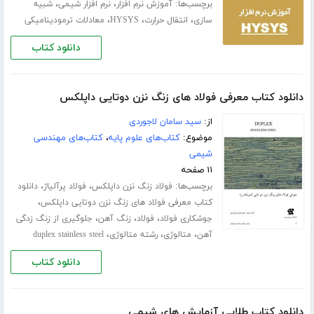
برچسب‌ها:
،
،
آموزش نرم افزار
نرم افزار شیمی
شبیه
،
،
،
سازی
انتقال حرارت
HYSYS
معادلات ترمودینامیکی
دانلود کتاب
دانلود کتاب معرفی فولاد های زنگ نزن دوتایی داپلکس
از:
سید سامان لاجوردی
موضوع:
کتاب‌های علوم پایه
،
کتاب‌های مهندسی
شیمی
۱۱ صفحه
برچسب‌ها:
،
،
فولاد زنگ نزن داپلکس
فولاد پرآلیاژ
دانلود
،
کتاب معرفی فولاد های زنگ نزن دوتایی داپلکس
،
،
،
جوشکاری فولاد
فولاد
زنگ آهن
جلوگیری از زنگ زدگی
،
،
،
آهن
متالوژی
رشته متالوژی
duplex stainless steel
دانلود کتاب
دانلود کتاب طلایی آزمایش های شیمی