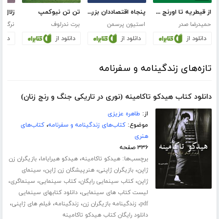
از قیطریه تا اورنج کانتی
پنجاه اقتصاددان بزرگ
تن تن نیوکمپ
حمیدرضا صدر
استیون پرسمن
برت ندرلوف
نرگس 
دانلود از
دانلود از
دانلود از
دانلو
تازه‌های زندگینامه و سفرنامه
دانلود کتاب هیدکو تاکامینه (نوری در تاریکی جنگ و رنج زنان)
از:
طاهره عزیزی
موضوع:
کتاب‌های زندگینامه و سفرنامه
،
کتاب‌های
هنری
۳۳۶ صفحه
برچسب‌ها:
،
،
هیدکو تاکامینه
هیدکو هیرایاما
بازیگران زن
،
،
،
ژاپن
بازیگران ژاپنی
هنرپیشگان زن ژاپن
سینمای
،
،
،
،
ژاپن
کتاب سینمایی رایگان
کتاب سینمایی
سینماگری
،
لیست کتاب های سینمایی
دانلود کتابهای سینمایی
،
،
،
،
pdf
زندگینامه بازیگران زن
زندگینامه
فیلم های ژاپنی
دانلود رایگان کتاب هیدکو تاکامینه