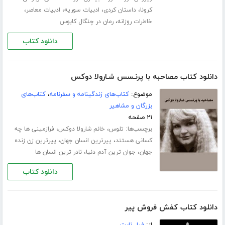
،
،
،
،
کرونا
داستان کردی
ادبیات سوریه
ادبیات معاصر
،
خاطرات روزانه
رمان در چنگال کابوس
دانلود کتاب
دانلود کتاب مصاحبه با پرنـسس شـارولا دوکس
موضوع:
کتاب‌های زندگینامه و سفرنامه
،
کتاب‌های
بزرگان و مشاهیر
۲۱ صفحه
برچسب‌ها:
،
،
تلوس
خانم شارولا دوکس
فرازمینی ها چه
،
،
کسانی هستند
پیرترین انسان جهان
پیرترین زن زنده
،
،
جهان
جوان ترین آدم دنیا
نادر ترین انسان ها
دانلود کتاب
دانلود کتاب کفش فروش پیر
از:
فیل نایت