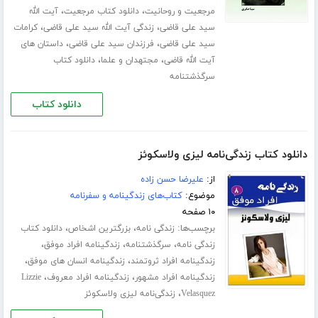
،
،
مرجعیت و روحانیت
دانلود کتاب مرجعیت
آیت الله
،
،
سید علی قاضی
زندگی آیت الله سید علی قاضی
کرامات
،
،
سید علی قاضی
فرزندان سید علی قاضی
داستان های
،
،
آیت الله قاضی
مجتهدان و علما
دانلود کتاب
سرگذشتنامه
دانلود کتاب
دانلود کتاب زندگی‌نامه لیزی ولاسکوئز
از:
علیرضا حسن زاده
موضوع:
کتاب‌های زندگینامه و سفرنامه
۱۰ صفحه
برچسب‌ها:
،
،
زندگی نامه
بزرگترین اشخاص
دانلود کتاب
،
،
،
زندگی نامه
سرگذشتنامه
زندگینامه افراد موفق
،
،
زندگینامه افراد ثروتمند
زندگینامه انسان های موفق
،
،
زندگینامه افراد مشهور
زندگینامه افراد معروف
Lizzie
،
Velasquez
زندگی‌نامه لیزی ولاسکوئز