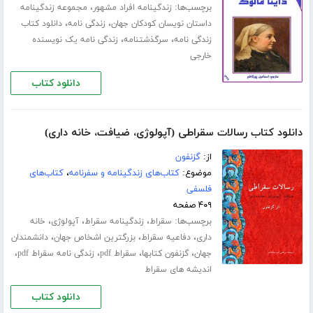
برچسب‌ها:
،
زندگینامه افراد مشهور
مجموعه زندگینامه
،
،
داستان نویسان کودکان جهان
زندگی نامه
دانلود کتاب
،
،
زندگی نامه
سرگذشتنامه
زندگی نامه یک نویسنده
خارجی
دانلود کتاب
دانلود کتاب رسالات سقراطی (آپولوژی، ضیافت، خانه داری)
از:
گزنفون
موضوع:
کتاب‌های زندگینامه و سفرنامه
،
کتاب‌های
فلسفی
۴۰۹ صفحه
برچسب‌ها:
،
،
،
سقراط
زندگینامه سقراط
آپولوژی
خانه
،
،
،
داری
دفاعیه سقراط
بزرگترین اشخاص جهان
دانشمندان
،
،
،
،
جهان
گزنفون کتابها
سقراط pdf
زندگی نامه سقراط pdf
اندیشه های سقراط
دانلود کتاب