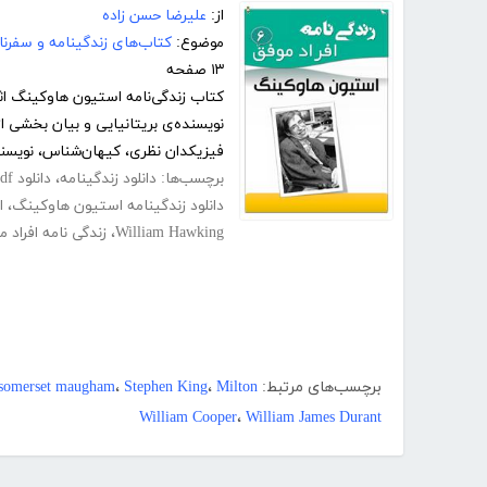
از:
علیرضا حسن زاده
موضوع:
کتاب‌های زندگینامه و سفرنا
۱۳ صفحه
کتاب زندگی‌نامه استیون هاوکینگ اث
فیزیکدان نظری، کیهان‌شناس، نویسند
برچسب‌ها:
دانلود زندگینامه
،
دانلود pdf زندگی نامه استیون هاوکینگ
دانلود زندگینامه استیون هاوکینگ
،
ا
William Hawking
،
زندگی نامه افراد م
برچسب‌های مرتبط:
Milton
،
Stephen King
،
 somerset maugham
William Cooper
،
William James Durant