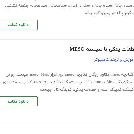
 سیاه چاله
،
سیاه چاله و سفر در زمان
،
سیاهچاله
،
سیاهچاله چگونه تشکیل
،
کرم چاله در زمین
،
کرم چاله
دانلود کتاب
عات یدکی با سیستم MESC
موزش و ترفند کامپیوتر
تابچه mesc
،
دانلود رایگان کتابچه mesc
،
نرم افزار mesc
Mesc چیست
،
،
روش
کدینگ mesc
Mesc مخفف چیست
،
،
کتابخانه جامع mesc
،
کتاب طبقه بندی
وگینگ
،
کدینگ اقلام و قطعات یدکی
،
کدینگ کالا چیست
دانلود کتاب