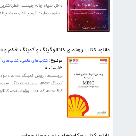
داخل سیاه چاله چیست
،
خطرناکترین
میشود
،
تفاوت کرم چاله و سیاهچاله
دانلود کتاب راهنمای کاتالوگینگ و کدینگ اقلام و قط
موضوع:
کتاب‌های علمی
،
کتاب‌های آ
۵۲ صفحه
برچسب‌ها:
روش کدینگ mesc
،
دانلود ک
کدینگ mesc
،
سیستم کدینگ
،
سیستم 
کالا mesc
،
کد mesc وزارت نفت
،
کاتال
دانلود کتاب چکامه‌های رزمی - جلد چهارم