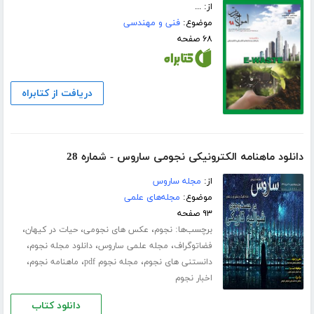
از: ...
موضوع:
فنی و مهندسی
۶۸ صفحه
دریافت از کتابراه
دانلود ماهنامه الکترونیکی نجومی ساروس - شماره 28
از:
مجله ساروس
موضوع:
مجله‌های علمی
۹۳ صفحه
برچسب‌ها:
،
،
،
نجوم
عکس های نجومی
حیات در کیهان
،
،
،
فضاتوگراف
مجله علمی ساروس
دانلود مجله نجوم
،
،
،
دانستنی های نجوم
مجله نجوم pdf
ماهنامه نجوم
اخبار نجوم
دانلود کتاب