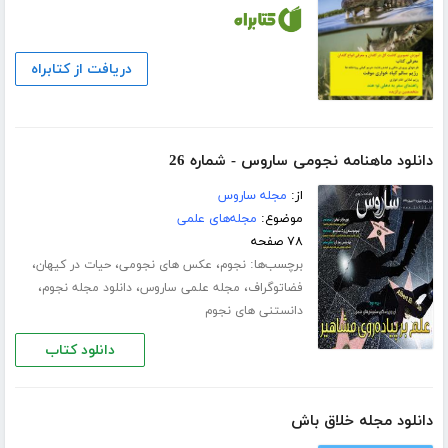
دریافت از کتابراه
دانلود ماهنامه نجومی ساروس - شماره 26
از:
مجله ساروس
موضوع:
مجله‌های علمی
۷۸ صفحه
برچسب‌ها:
،
،
،
نجوم
عکس های نجومی
حیات در کیهان
،
،
،
فضاتوگراف
مجله علمی ساروس
دانلود مجله نجوم
دانستنی های نجوم
دانلود کتاب
دانلود مجله خلاق باش