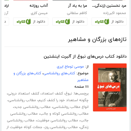
مرد نخستین (زندگی نامه‌ی داستانی پروفسور سید محمود حسابی)
مرا به یاد آر
آداب روزانه
اراده 
محمود اکبرزاده
کاظم سلطانی
میسن کاری
آرزو خ
دانلود از
دانلود از
دانلود از
دانلو
تازه‌های بزرگان و مشاهیر
دانلود کتاب درس‌های نبوغ از آلبرت اینشتین
از:
موسی توماج ایری
موضوع:
کتاب‌های روانشناسی
،
کتاب‌های بزرگان و
مشاهیر
۱۱۱ صفحه
برچسب‌ها:
،
،
،
نبوغ
کشف استعداد
کشف استعداد درونی
،
،
چگونه استعداد خود را کشف کنیم
مطالب روانشناسی
،
،
انواع مطالب روانشناسی
مطالب روانشناسی جدید
،
مطالب روانشناسی کوتاه و جالب
مطالب روانشناسی
،
،
جالب
مطالب روانشناسی موفقیت
مطالب روانشناسی
،
،
زندگی
مطالب روانشناسی روز
جملات کوتاه موفقیت از