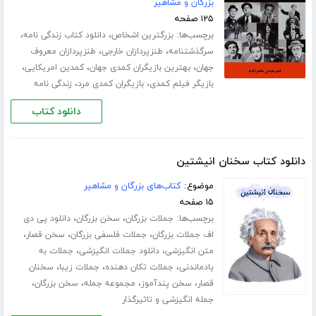
بزرگان و مشاهیر
۱۲۵ صفحه
برچسب‌ها:
،
،
بزرگترین اشخاص
دانلود کتاب زندگی نامه
،
،
سرگذشتنامه
طنزپردازان خارجی
طنزپردازان معروف
،
،
،
جهان
بهترین بازیگران کمدی جهان
کمدین امریکایی
،
،
بازیگر فیلم کمدی
بازیگران کمدی مرد
زندگی نامه
دانلود کتاب
دانلود کتاب سخنان انیشتین
موضوع:
کتاب‌های بزرگان و مشاهیر
۱۵ صفحه
برچسب‌ها:
،
،
جملات بزرگان
سخن بزرگان
دانلود پی دی
،
،
،
اف جملات بزرگان
جملات فلسفی بزرگان
سخن قصار
،
،
متن انگیزشی
دانلود جملات انگیزشی
جملات به
،
،
،
یادماندنی
جملات تکان دهنده
جملات زیبا
سخنان
،
،
،
،
قصار
سخن پندآموز
مجموعه جمله
سخن بزرگان
جمله انگیزشی و تاثیرگذار