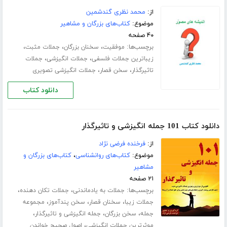
از:
محمد نظری گندشمین
موضوع:
کتاب‌های بزرگان و مشاهیر
۴۰ صفحه
برچسب‌ها:
،
،
،
موفقیت
سخنان بزرگان
جملات مثبت
،
،
زیباترین جملات فلسفی
جملات انگیزشی
جملات
،
،
تاثیرگذار
سخن قصار
جملات انگیزشی تصویری
دانلود کتاب
دانلود کتاب 101 جمله انگیزشی و تاثیرگذار
از:
فرخنده فرضی نژاد
موضوع:
کتاب‌های روانشناسی
،
کتاب‌های بزرگان و
مشاهیر
۲۱ صفحه
برچسب‌ها:
،
،
جملات به یادماندنی
جملات تکان دهنده
،
،
،
جملات زیبا
سخنان قصار
سخن پندآموز
مجموعه
،
،
،
جمله
سخن بزرگان
جمله انگیزشی و تاثیرگذار
،
موثرترین جملات انگیزشی
اصول صحیح خواندن