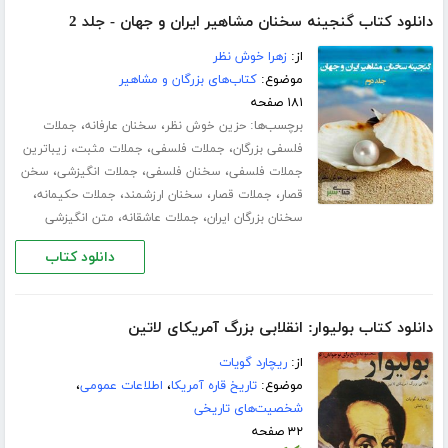
دانلود کتاب گنجینه سخنان مشاهیر ایران و جهان - جلد 2
از:
زهرا خوش نظر
موضوع:
کتاب‌های بزرگان و مشاهیر
۱۸۱ صفحه
برچسب‌ها:
،
،
حزین خوش نظر
سخنان عارفانه
جملات
،
،
،
فلسفی بزرگان
جملات فلسفی
جملات مثبت
زیباترین
،
،
،
جملات فلسفی
سخنان فلسفی
جملات انگیزشی
سخن
،
،
،
،
قصار
جملات قصار
سخنان ارزشمند
جملات حکیمانه
،
،
سخنان بزرگان ایران
جملات عاشقانه
متن انگیزشی
دانلود کتاب
دانلود کتاب بولیوار: انقلابی بزرگ آمریکای لاتین
از:
ریچارد گویات
موضوع:
تاریخ قاره آمریکا
،
اطلاعات عمومی
،
شخصیت‌های تاریخی
۳۲ صفحه