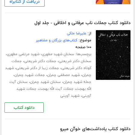
دریافت از کتابراه
دانلود کتاب جملات ناب عرفانی و اخلاقی - جلد اول
از:
علیرضا ملکی
موضوع:
کتاب‌های بزرگان و مشاهیر
۱۰۰ صفحه
برچسب‌ها:
،
،
سخنان شهید مطهری
شهید مرتضی مطهری
،
،
سخنان دکتر شریعتی
جملات دکتر شریعتی
جملات
،
،
کوتاه دکتر شریعتی
جملات زیبا از دکتر شریعتی
شهید
،
،
،
چمران
شهید مصطفی چمران
جملات شهید چمران
،
،
جمله شهید چمران
سخنان شهید چمران
سخنان آیت
،
،
الله بهجت
جملات آیت الله بهجت
جملات شهید
،
آوینی
شهید آوینی
دانلود کتاب
دانلود کتاب یادداشت‌های خوآن میرو