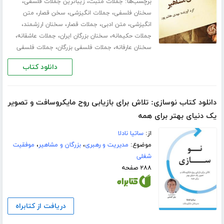
برچسب‌ها:
،
،
جملات مثبت
زیباترین جملات فلسفی
،
،
،
سخنان فلسفی
جملات انگیزشی
سخن قصار
متن
،
،
،
،
انگیزشی
متن ادبی
جملات قصار
سخنان ارزشمند
،
،
،
جملات حکیمانه
سخنان بزرگان ایران
جملات عاشقانه
،
،
سخنان عارفانه
جملات فلسفی بزرگان
جملات فلسفی
دانلود کتاب
دانلود کتاب نوسازی: تلاش برای بازیابی روح مایکروسافت و تصویر
یک دنیای بهتر برای همه
از:
ساتیا نادلا
موضوع:
مدیریت و رهبری
،
بزرگان و مشاهیر
،
موفقیت
شغلی
۲۸۸ صفحه
دریافت از کتابراه