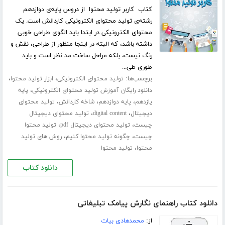
کتاب کاربر تولید محتوا از دروس پایه‌ی دوازدهم
رشته‌ی تولید محتوای الکترونیکی کاردانش است. یک
محتوای الکترونیکی در ابتدا باید الگوی طراحی خوبی
داشته باشد، که البته در اینجا منظور از طراحی، نقش و
رنگ نیست، بلکه مراحل ساخت مد نظر است و باید
طوری طی...
برچسب‌ها:
،
،
تولید محتوای الکترونیکی
ابزار تولید محتوا
،
دانلود رایگان آموزش تولید محتوای الکترونیکی
پایه
،
،
،
یازدهم
پایه دوازدهم
شاخه کاردانش
تولید محتوای
،
،
دیجیتال
digital content
تولید محتوای دیجیتال
،
،
چیست
تولید محتوای دیجیتال pdf
تولید محتوا
،
،
چیست
چگونه تولید محتوا کنیم
روش های تولید
،
محتوا
تولید محتوا
دانلود کتاب
دانلود کتاب راهنمای نگارش پیامک تبلیغاتی
از:
محمدهادی بیات