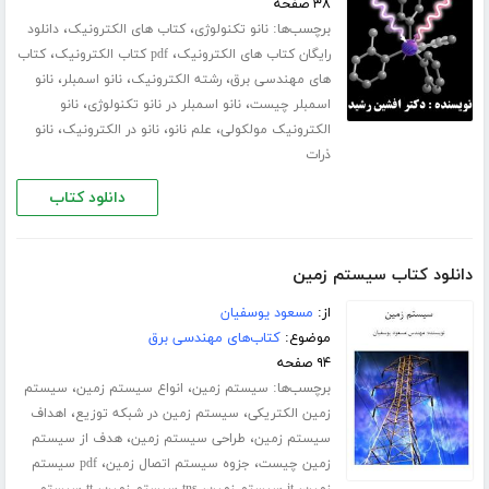
۳۸ صفحه
برچسب‌ها:
،
،
نانو تکنولوژی
کتاب های الکترونیک
دانلود
،
،
رایگان کتاب های الکترونیک
pdf کتاب الکترونیک
کتاب
،
،
،
های مهندسی برق
رشته الکترونیک
نانو اسمبلر
نانو
،
،
اسمبلر چیست
نانو اسمبلر در نانو تکنولوژی
نانو
،
،
،
الکترونیک مولکولی
علم نانو
نانو در الکترونیک
نانو
ذرات
دانلود کتاب
دانلود کتاب سیستم زمین
از:
مسعود یوسفیان
موضوع:
کتاب‌های مهندسی برق
۹۴ صفحه
برچسب‌ها:
،
،
سیستم زمین
انواع سیستم زمین
سیستم
،
،
زمین الکتریکی
سیستم زمین در شبکه توزیع
اهداف
،
،
سیستم زمین
طراحی سیستم زمین
هدف از سیستم
،
،
زمین چیست
جزوه سیستم اتصال زمین
pdf سیستم
،
،
،
زمین
it سیستم زمین
tns سیستم زمین
tt سیستم