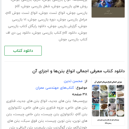
،
،
روش های بازرسی جوش
شغل بازرسی جوش
pdf
،
،
،
بازرسی جوش
انواع تست جوش
انواع تست جوش pdf
،
،
مراحل بازرسی جوش
دوره بازرسی جوش
vt بازرسی
،
،
جوش
گزارش بازرس جوش
دانلود رایگان کتاب بازرسی
،
،
جوش
دانلود pdf کتاب بازرسی جوش
دانلود پی دی اف
کتاب بازرسی جوش
دانلود کتاب
دانلود کتاب معرفی اجمالی انواع بتن‌ها و اجزای آن
از:
محسن تدین
موضوع:
کتاب‌های مهندسی عمران
۳۸ صفحه
برچسب‌ها:
،
،
بتن های جدید
انواع بتن های جدید
فناوری
،
،
بتن های خاص
جزوه فناوری بتن های خاص
تکنولوژی
،
،
،
بتن pdf
تکنولوژی بتن چیست
بتن خاص چیست
بتن
،
،
،
های نوین
بتن نوین چیست
بتن فوق سبک
بتن های
،
،
،
،
خودتراکم
بتن گوگردی
بتن پلیمری
بتن الیافی
بتن