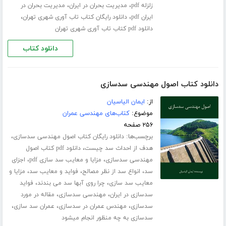
،
،
زلزله pdf
مدیریت بحران در ایران
مدیریت بحران در
،
،
ایران pdf
دانلود رایگان کتاب تاب آوری شهری تهران
دانلود pdf کتاب تاب آوری شهری تهران
دانلود کتاب
دانلود کتاب اصول مهندسی سدسازی
از:
ایمان الیاسیان
موضوع:
کتاب‌های مهندسی عمران
۲۵۶ صفحه
برچسب‌ها:
،
دانلود رایگان کتاب اصول مهندسی سدسازی
،
هدف از احداث سد چیست
دانلود pdf کتاب اصول
،
،
مهندسی سدسازی
مزایا و معایب سد سازی pdf
اجزای
،
،
،
سد
انواع سد از نظر مصالح
فواید و معایب سد
مزایا و
،
،
معایب سد سازی
چرا روی آبها سد می بندند
فواید
،
،
سدسازی در ایران
مهندسی سدسازی
مقاله در مورد
،
،
،
سدسازی
مهندس عمران در سدسازی
عمران سد سازی
سدسازی به چه منظور انجام میشود