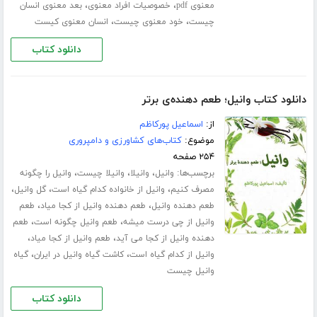
،
،
معنوی pdf
خصوصیات افراد معنوی
بعد معنوی انسان
،
،
چیست
خود معنوی چیست
انسان معنوی کیست
دانلود کتاب
دانلود کتاب وانیل؛ طعم دهنده‌ی برتر
از:
اسماعیل پورکاظم
موضوع:
کتاب‌های کشاورزی و دامپروری
۲۵۴ صفحه
برچسب‌ها:
،
،
،
وانیل
وانیلا
وانیلا چیست
وانیل را چگونه
،
،
،
مصرف کنیم
وانیل از خانواده کدام گیاه است
گل وانیل
،
،
طعم دهنده وانیل
طعم دهنده وانیل از کجا میاد
طعم
،
،
وانیل از چی درست میشه
طعم وانیل چگونه است
طعم
،
،
دهنده وانیل از کجا می آید
طعم وانیل از کجا میاد
،
،
وانیل از کدام گیاه است
کاشت گیاه وانیل در ایران
گیاه
وانیل چیست
دانلود کتاب