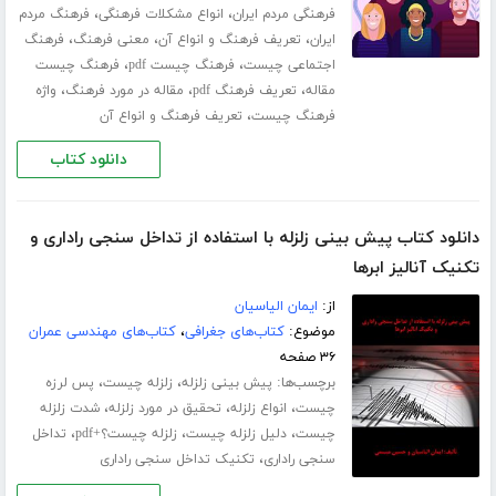
،
،
فرهنگی مردم ایران
انواع مشکلات فرهنگی
فرهنگ مردم
،
،
،
ایران
تعریف فرهنگ و انواع آن
معنی فرهنگ
فرهنگ
،
،
اجتماعی چیست
فرهنگ چیست pdf
فرهنگ چیست
،
،
،
مقاله
تعریف فرهنگ pdf
مقاله در مورد فرهنگ
واژه
،
فرهنگ چیست
تعریف فرهنگ و انواع آن
دانلود کتاب
دانلود کتاب پیش بینی زلزله با استفاده از تداخل سنجی راداری و
تکنیک آنالیز ابرها
از:
ایمان الیاسیان
موضوع:
کتاب‌های جغرافی
،
کتاب‌های مهندسی عمران
۳۶ صفحه
برچسب‌ها:
،
،
پیش بینی زلزله
زلزله چیست
پس لرزه
،
،
،
چیست
انواع زلزله
تحقیق در مورد زلزله
شدت زلزله
،
،
،
چیست
دلیل زلزله چیست
زلزله چیست؟+pdf
تداخل
،
سنجی راداری
تکنیک تداخل سنجی راداری