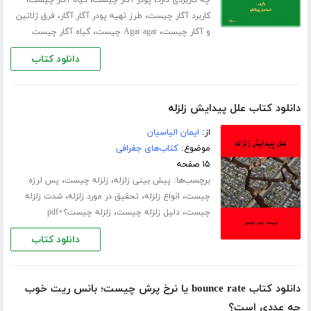
،
،
،
چه کاربردی دارد
پودر آگار چیست
گیاه آگار چیست
،
،
کاربرد آگار چیست
طرز تهیه پودر آگار آگار
فرق ژلاتین
،
،
و آگار چیست
Agar agar چیست
گیاه آگار چیست
دانلود کتاب
دانلود کتاب علل پیدایش زلزله
از:
ایمان الیاسیان
موضوع:
کتاب‌های جغرافی
۱۵ صفحه
برچسب‌ها:
،
،
پیش بینی زلزله
زلزله چیست
پس لرزه
،
،
،
چیست
انواع زلزله
تحقیق در مورد زلزله
شدت زلزله
،
،
چیست
دلیل زلزله چیست
زلزله چیست؟+pdf
دانلود کتاب
دانلود کتاب bounce rate یا نرخ پرش چیست؛ بانس ریت خوب
چه عددی است؟