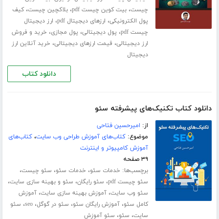
،
،
،
چیست
بیت کوین چیست pdf
بلاکچین چیست
کیف
،
،
پول الکترونیکی
ارزهای دیجیتال pdf
ارز دیجیتال
،
،
،
چیست pdf
پول دیجیتالی
پول مجازی
خرید و فروش
،
،
ارز دیجیتالی
قیمت ارزهای دیجیتالی
خرید آنلاین ارز
دیجیتال
دانلود کتاب
دانلود کتاب تکنیک‌های پیشرفته سئو
از:
امیرحسین فتاحی
موضوع:
کتاب‌های آموزش طراحی وب سایت
،
کتاب‌های
آموزش کامپیوتر و اینترنت
۳۹ صفحه
برچسب‌ها:
،
،
،
خدمات سئو
خدمات سئو
سئو چیست
،
،
،
سئو چیست pdf
سئو رایگان
سئو و بهینه سازی سایت
،
،
سئو وب سایت
آموزش بهینه سازی سایت
آموزش
،
،
،
،
کامل سئو
آموزش رایگان سئو
سئو در گوگل
seo
سئو
،
،
سایت
سئو
سئو آموزش