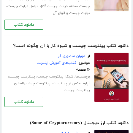
،
،
،
چیست مقاله
دیابت چیست pdf
عوامل دیابت چیست
دیابت چیست و انواع آن
دانلود کتاب
دانلود کتاب پینترست چیست و شیوه کار با آن چگونه است؟
از:
مهران منصوری فر
موضوع:
کتاب‌های آموزش اینترنت
۱۶ صفحه
برچسب‌ها:
،
،
شبکه پینترست چیست
پینترست چیست
،
،
آپلود عکس در پینترست
پینترست چیه
برنامه ی
پینترست چیست
دانلود کتاب
دانلود کتاب ارز دیجیتال (Some of Cryptocurrency)