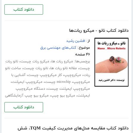
دانلود کتاب
دانلود کتاب نانو - میکرو ربات‌ها
از:
افشین رشید
موضوع:
کتاب‌های مهندسی برق
۴۶ صفحه
برچسب‌ها:
،
،
میکرو ربات ها
میکرو ربات چیست
نانو ربات
،
،
،
چیست
مقاله نانو ربات ها
نانو ربات چیست
ساخت نانو
،
،
،
ربات
میکروچیپ
کار میکروچیپ چیست
آشنایی با
،
،
،
میکروچیپ
microchip چیست
میکروچیپ ایمپلنت
،
میکروچیپ ایمپلنت چیست
دستگاه میکروچیپ
،
،
ایمپلنت
میکرو بیو چیپ
میکرو بیو چیپ آزمایشگاهی
دانلود کتاب
دانلود کتاب مقایسه مدل‌های مدیریت کیفیت TQM، شش