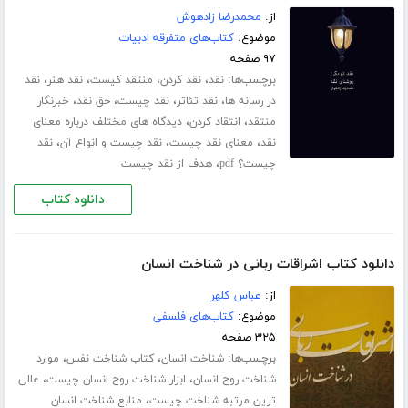
از:
محمدرضا زادهوش
موضوع:
کتاب‌های متفرقه ادبیات
۹۷ صفحه
برچسب‌ها:
،
،
،
،
نقد
نقد کردن
منتقد کیست
نقد هنر
نقد
،
،
،
،
در رسانه ها
نقد تئاتر
نقد چیست
حق نقد
خبرنگار
،
،
منتقد
انتقاد کردن
دیدگاه های مختلف درباره معنای
،
،
،
نقد
معنای نقد چیست
نقد چیست و انواع آن
نقد
،
چیست؟ pdf
هدف از نقد چیست
دانلود کتاب
دانلود کتاب اشراقات ربانی در شناخت انسان
از:
عباس کلهر
موضوع:
کتاب‌های فلسفی
۳۲۵ صفحه
برچسب‌ها:
،
،
شناخت انسان
کتاب شناخت نفس
موارد
،
،
شناخت روح انسان
ابزار شناخت روح انسان چیست
عالی
،
ترین مرتبه شناخت چیست
منابع شناخت انسان