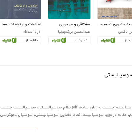
مصاحبه حضوری تخصصی در شرکت‌های تابع وزارت نفت
مشتاقی و مهجوری
اطلاعات و ارتباطات: مفاهیم، نظریه‌ها 
 ناظمی
عبدالحسن بزرگمهرنیا
آزاد اسدالله
ود از
دانلود از
دانلود از
 سوسیالیستی
یالیسم چیست به زبان ساده
،
pdf نظام سوسیالیستی
،
سوسیالیست چیست
،
م
،
مقاله در مورد سوسیالیسم
،
نظام قضایی سوسیالیستی
،
سوسیال دموکراسی