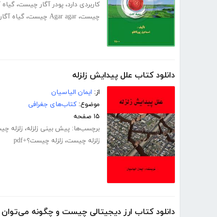
کاربردی دارد
،
پودر آگار چیست
،
گیاه 
چیست
،
Agar agar چیست
،
گیاه آگا
دانلود کتاب علل پیدایش زلزله
از:
ایمان الیاسیان
موضوع:
کتاب‌های جغرافی
۱۵ صفحه
برچسب‌ها:
پیش بینی زلزله
،
زلزله چ
زلزله چیست
،
زلزله چیست؟+pdf
دانلود کتاب ارز دیجیتالی چیست و چگونه می‌توان ا