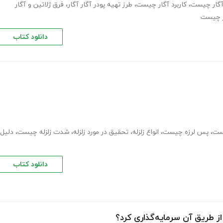
آگار چیست
،
کاربرد آگار چیست
،
طرز تهیه پودر آگار آگار
،
فرق ژلاتین و آگار
ر چیست
دانلود کتاب
یست
،
پس لرزه چیست
،
انواع زلزله
،
تحقیق در مورد زلزله
،
شدت زلزله چیست
،
دلیل
دانلود کتاب
ز طریق آن سرمایه‌گذاری کرد؟