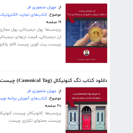
از:
مهران منصوری فر
موضوع:
کتاب‌های تجارت الکترونیک
۱۹ صفحه
برچسب‌ها:
پول دیجیتالی
،
پول مجازی
ارز دیجیتالی
،
قیمت ارزهای دیجیتال
چیست
،
بیت کوین چیست pdf
،
بلاک
دانلود کتاب تگ کنونیکال (Canonical Tag) چیست و چگونه آن را ساخته و در سایتمان قرار دهیم؟
از:
مهران منصوری فر
موضوع:
کتاب‌های آموزش برنامه نوی
۲۰ صفحه
برچسب‌ها:
کانونیکال چیست
،
کنونیک
چیست
،
محتوای تکراری چیست