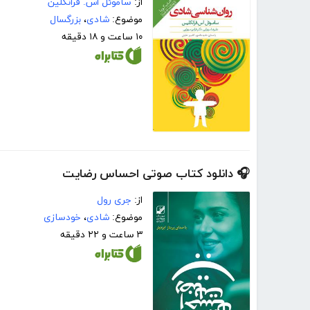
از:
ساموئل اس. فرانکلین
موضوع:
شادی
،
بزرگسال
۱۰ ساعت و ۱۸ دقیقه
🎧 دانلود کتاب صوتی احساس رضایت
از:
جری رول
موضوع:
شادی
،
خودسازی
۳ ساعت و ۲۲ دقیقه