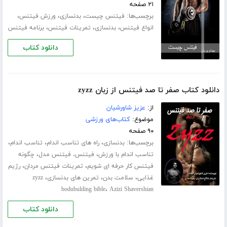
۲۱ صفحه
برچسب‌ها:
،
،
،
فیتنس چیست
بدنسازی
ورزش فیتنس
،
،
،
انواع فیتنس
بدنسازی
تمرینات فیتنس
برنامه فیتنس
دانلود کتاب
دانلود کتاب صفر تا صد فیتنس از زبان zyzz
از:
عزیز شاورشیان
موضوع:
کتاب‌های ورزشی
۹۰ صفحه
برچسب‌ها:
،
،
،
بدنسازی
راه های تناسب اندام
تناسب اندام
،
،
تناسب اندام با ورزش
فیتنس، فیتنس مدل
چگونه
،
،
فیتنس کار حرفه ای شویم
تمرینات فیتنس مردان
رژیم
،
،
،
غذایی
سلامت بدن
تمرین های بدنسازی
zyzz
،
bodubulding bible
Azizi Shavershian
دانلود کتاب