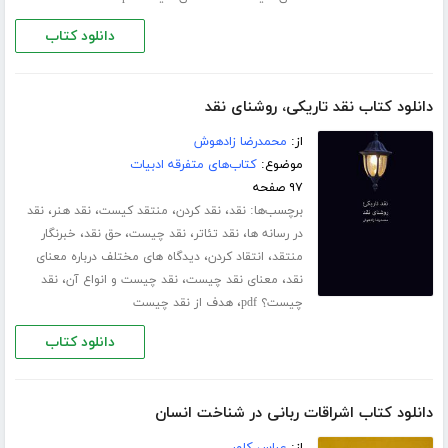
دانلود کتاب
دانلود کتاب نقد تاریکی، روشنای نقد
از:
محمدرضا زادهوش
موضوع:
کتاب‌های متفرقه ادبیات
۹۷ صفحه
برچسب‌ها:
،
،
،
،
نقد
نقد کردن
منتقد کیست
نقد هنر
نقد
،
،
،
،
در رسانه ها
نقد تئاتر
نقد چیست
حق نقد
خبرنگار
،
،
منتقد
انتقاد کردن
دیدگاه های مختلف درباره معنای
،
،
،
نقد
معنای نقد چیست
نقد چیست و انواع آن
نقد
،
چیست؟ pdf
هدف از نقد چیست
دانلود کتاب
دانلود کتاب اشراقات ربانی در شناخت انسان