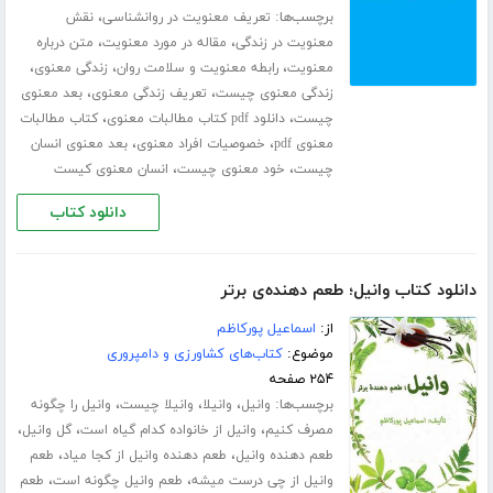
برچسب‌ها:
،
تعریف معنویت در روانشناسی
نقش
،
،
معنویت در زندگی
مقاله در مورد معنویت
متن درباره
،
،
،
معنویت
رابطه معنویت و سلامت روان
زندگی معنوی
،
،
زندگی معنوی چیست
تعریف زندگی معنوی
بعد معنوی
،
،
چیست
دانلود pdf کتاب مطالبات معنوی
کتاب مطالبات
،
،
معنوی pdf
خصوصیات افراد معنوی
بعد معنوی انسان
،
،
چیست
خود معنوی چیست
انسان معنوی کیست
دانلود کتاب
دانلود کتاب وانیل؛ طعم دهنده‌ی برتر
از:
اسماعیل پورکاظم
موضوع:
کتاب‌های کشاورزی و دامپروری
۲۵۴ صفحه
برچسب‌ها:
،
،
،
وانیل
وانیلا
وانیلا چیست
وانیل را چگونه
،
،
،
مصرف کنیم
وانیل از خانواده کدام گیاه است
گل وانیل
،
،
طعم دهنده وانیل
طعم دهنده وانیل از کجا میاد
طعم
،
،
وانیل از چی درست میشه
طعم وانیل چگونه است
طعم