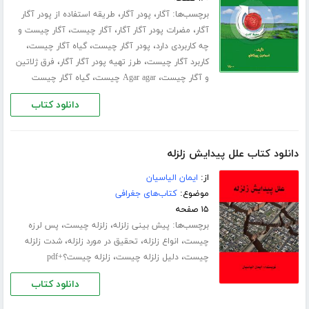
برچسب‌ها:
،
،
آگار
پودر آگار
طریقه استفاده از پودر آگار
،
،
،
آگار
مضرات پودر آگار آگار
آگار چیست
آگار چیست و
،
،
،
چه کاربردی دارد
پودر آگار چیست
گیاه آگار چیست
،
،
کاربرد آگار چیست
طرز تهیه پودر آگار آگار
فرق ژلاتین
،
،
و آگار چیست
Agar agar چیست
گیاه آگار چیست
دانلود کتاب
دانلود کتاب علل پیدایش زلزله
از:
ایمان الیاسیان
موضوع:
کتاب‌های جغرافی
۱۵ صفحه
برچسب‌ها:
،
،
پیش بینی زلزله
زلزله چیست
پس لرزه
،
،
،
چیست
انواع زلزله
تحقیق در مورد زلزله
شدت زلزله
،
،
چیست
دلیل زلزله چیست
زلزله چیست؟+pdf
دانلود کتاب