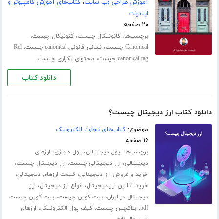
آموزش طراحی وب سایت
،
کتاب‌های آموزش کامپیوتر و
اینترنت
۲۰ صفحه
برچسب‌ها:
،
،
کانونیکال چیست
کنونیکال چیست
،
،
Canonical چیست
نشانی قانونی canonical چیست
Rel
،
canonical tag چیست
محتوای تکراری چیست
دانلود کتاب
دانلود کتاب ارز دیجیتال چیست؟
موضوع:
کتاب‌های تجارت الکترونیک
۱۶ صفحه
برچسب‌ها:
،
،
پول دیجیتالی
پول مجازی
ارزهای
،
،
،
دیجیتالی
ارز دیجیتالی چیست
ارز دیجیتال چیست
،
،
خرید و فروش ارز دیجیتالی
قیمت ارزهای دیجیتالی
،
،
خرید آنلاین ارز دیجیتال
انواع ارز دیجیتال
ارز
،
،
دیجیتال در ایران
بیت کوین چیست
بیت کوین چیست
،
،
،
pdf
بلاکچین چیست
کیف پول الکترونیکی
ارزهای