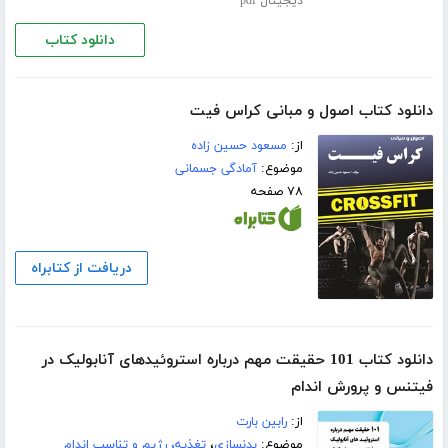
دیجیتال pdf
دانلود کتاب
دانلود کتاب اصول و مبانی کراس فیت
از:
مسعود حسین زاده
موضوع:
آمادگی جسمانی
۷۸ صفحه
دریافت از کتابراه
دانلود کتاب 101 حقیقت مهم درباره استروئیدهای آنابولیک در
فیتنس و پرورش اندام
از:
رابین بارت
موضوع:
بدنسازی
،
تغذیه، رژیم و تناسب اندام