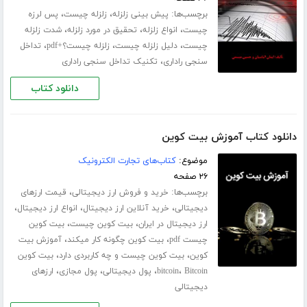
برچسب‌ها:
،
،
پیش بینی زلزله
زلزله چیست
پس لرزه
،
،
،
چیست
انواع زلزله
تحقیق در مورد زلزله
شدت زلزله
،
،
،
چیست
دلیل زلزله چیست
زلزله چیست؟+pdf
تداخل
،
سنجی راداری
تکنیک تداخل سنجی راداری
دانلود کتاب
دانلود کتاب آموزش بیت کوین
موضوع:
کتاب‌های تجارت الکترونیک
۲۶ صفحه
برچسب‌ها:
،
خرید و فروش ارز دیجیتالی
قیمت ارزهای
،
،
،
دیجیتالی
خرید آنلاین ارز دیجیتال
انواع ارز دیجیتال
،
،
ارز دیجیتال در ایران
بیت کوین چیست
بیت کوین
،
،
چیست pdf
بیت کوین چگونه کار میکند
آموزش بیت
،
،
کوین
بیت کوین چیست و چه کاربردی دارد
بیت کوین
،
،
،
،
Bitcoin
bitcoin
پول دیجیتالی
پول مجازی
ارزهای
دیجیتالی