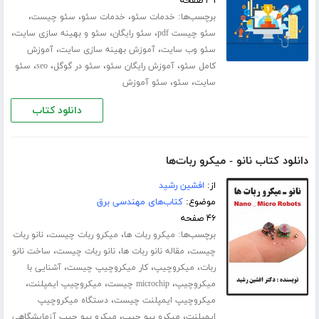
۳۹ صفحه
برچسب‌ها:
،
،
،
خدمات سئو
خدمات سئو
سئو چیست
،
،
،
سئو چیست pdf
سئو رایگان
سئو و بهینه سازی سایت
،
،
سئو وب سایت
آموزش بهینه سازی سایت
آموزش
،
،
،
،
کامل سئو
آموزش رایگان سئو
سئو در گوگل
seo
سئو
،
،
سایت
سئو
سئو آموزش
دانلود کتاب
دانلود کتاب نانو - میکرو ربات‌ها
از:
افشین رشید
موضوع:
کتاب‌های مهندسی برق
۴۶ صفحه
برچسب‌ها:
،
،
میکرو ربات ها
میکرو ربات چیست
نانو ربات
،
،
،
چیست
مقاله نانو ربات ها
نانو ربات چیست
ساخت نانو
،
،
،
ربات
میکروچیپ
کار میکروچیپ چیست
آشنایی با
،
،
،
میکروچیپ
microchip چیست
میکروچیپ ایمپلنت
،
میکروچیپ ایمپلنت چیست
دستگاه میکروچیپ
،
،
ایمپلنت
میکرو بیو چیپ
میکرو بیو چیپ آزمایشگاهی