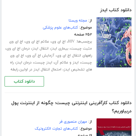
دانلود کتاب ایدز
از:
مجله ویستا
موضوع:
کتاب‌های علوم پزشکی
۲۵۲ صفحه
برچسب‌ها:
،
،
،
HIV
اچ ای وی
علائم اچ ای وی
اچ ای وی
،
،
،
،
مثبت چیست
بیماری ایدز
انتقال ایدز
درمان اچ ای وی
،
،
راههای انتقال اچ ای وی
آزمایش اچ آی وی
اچ ای وی
،
،
،
،
چیست
ایدز و علائم آن
ایدز چیست
درمان ایدز
راه
،
های تشخیص ایدز
احتمال انتقال ایدز در اولین رابطه
دانلود کتاب
دانلود کتاب کارآفرینی اینترنتی چیست؛ چگونه از اینترنت پول
دربیاوریم؟
از:
مهران منصوری فر
موضوع:
کتاب‌های تجارت الکترونیک
۱۹ صفحه