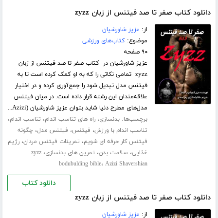
دانلود کتاب صفر تا صد فیتنس از زبان zyzz
از:
عزیز شاورشیان
موضوع:
کتاب‌های ورزشی
۹۰ صفحه
عزیز شاورشیان در کتاب صفر تا صد فیتنس از زبان
zyzz تمامی نکاتی را که به او کمک کرده است تا به
فیتنس مدل تبدیل شود را جمع‌آوری کرده و در اختیار
علاقه‌مندان این رشته قرار داده است. در میان فیتنس
مدل‌های مطرح دنیا شاید بتوان عزیز شاورشیان (Azizi...
برچسب‌ها:
،
،
،
بدنسازی
راه های تناسب اندام
تناسب اندام
،
،
تناسب اندام با ورزش
فیتنس، فیتنس مدل
چگونه
،
،
فیتنس کار حرفه ای شویم
تمرینات فیتنس مردان
رژیم
،
،
،
غذایی
سلامت بدن
تمرین های بدنسازی
zyzz
،
bodubulding bible
Azizi Shavershian
دانلود کتاب
دانلود کتاب صفر تا صد فیتنس از زبان zyzz
از:
عزیز شاورشیان