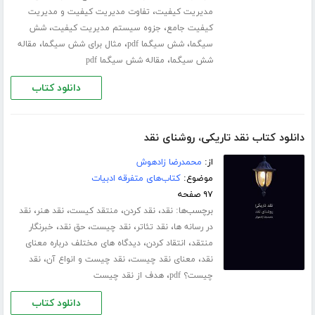
،
مدیریت کیفیت
تفاوت مدیریت کیفیت و مدیریت
،
،
کیفیت جامع
جزوه سیستم مدیریت کیفیت
شش
،
،
،
سیگما
شش سیگما pdf
مثال برای شش سیگما
مقاله
،
شش سیگما
مقاله شش سیگما pdf
دانلود کتاب
دانلود کتاب نقد تاریکی، روشنای نقد
از:
محمدرضا زادهوش
موضوع:
کتاب‌های متفرقه ادبیات
۹۷ صفحه
برچسب‌ها:
،
،
،
،
نقد
نقد کردن
منتقد کیست
نقد هنر
نقد
،
،
،
،
در رسانه ها
نقد تئاتر
نقد چیست
حق نقد
خبرنگار
،
،
منتقد
انتقاد کردن
دیدگاه های مختلف درباره معنای
،
،
،
نقد
معنای نقد چیست
نقد چیست و انواع آن
نقد
،
چیست؟ pdf
هدف از نقد چیست
دانلود کتاب