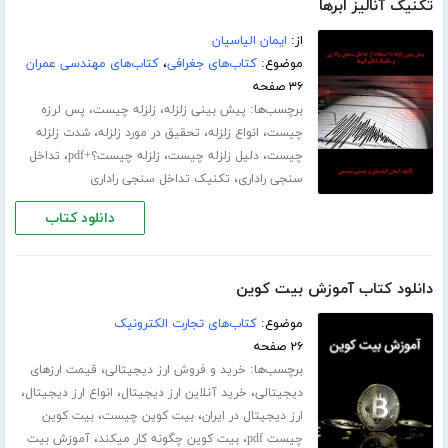
تکنیک آنالیز ابرها
از:
ایمان الیاسیان
موضوع:
کتاب‌های جغرافی
،
کتاب‌های مهندسی عمران
۳۶ صفحه
برچسب‌ها:
،
،
پیش بینی زلزله
زلزله چیست
پس لرزه
،
،
،
چیست
انواع زلزله
تحقیق در مورد زلزله
شدت زلزله
،
،
،
چیست
دلیل زلزله چیست
زلزله چیست؟+pdf
تداخل
،
سنجی راداری
تکنیک تداخل سنجی راداری
دانلود کتاب
دانلود کتاب آموزش بیت کوین
موضوع:
کتاب‌های تجارت الکترونیک
۲۶ صفحه
برچسب‌ها:
،
خرید و فروش ارز دیجیتالی
قیمت ارزهای
،
،
،
دیجیتالی
خرید آنلاین ارز دیجیتال
انواع ارز دیجیتال
،
،
ارز دیجیتال در ایران
بیت کوین چیست
بیت کوین
،
،
چیست pdf
بیت کوین چگونه کار میکند
آموزش بیت