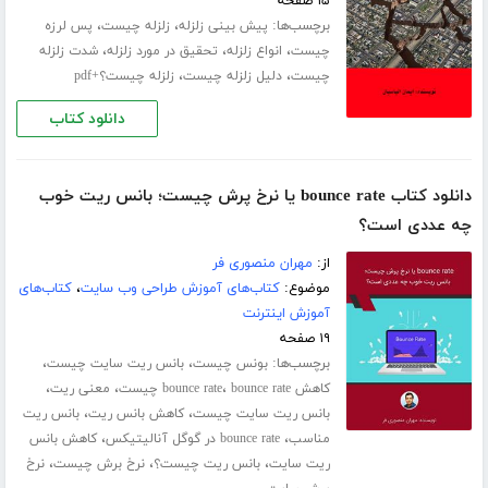
۱۵ صفحه
برچسب‌ها:
،
،
پیش بینی زلزله
زلزله چیست
پس لرزه
،
،
،
چیست
انواع زلزله
تحقیق در مورد زلزله
شدت زلزله
،
،
چیست
دلیل زلزله چیست
زلزله چیست؟+pdf
دانلود کتاب
دانلود کتاب bounce rate یا نرخ پرش چیست؛ بانس ریت خوب
چه عددی است؟
از:
مهران منصوری فر
موضوع:
کتاب‌های آموزش طراحی وب سایت
،
کتاب‌های
آموزش اینترنت
۱۹ صفحه
برچسب‌ها:
،
،
بونس چیست
بانس ریت سایت چیست
،
،
،
کاهش bounce rate
bounce rate چیست
معنی ریت
،
،
بانس ریت سایت چیست
کاهش بانس ریت
بانس ریت
،
،
مناسب
bounce rate در گوگل آنالیتیکس
کاهش بانس
،
،
،
ریت سایت
بانس ریت چیست؟
نرخ برش چیست
نرخ