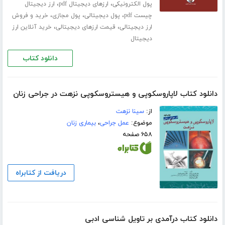
،
،
پول الکترونیکی
ارزهای دیجیتال pdf
ارز دیجیتال
،
،
،
چیست pdf
پول دیجیتالی
پول مجازی
خرید و فروش
،
،
ارز دیجیتالی
قیمت ارزهای دیجیتالی
خرید آنلاین ارز
دیجیتال
دانلود کتاب
دانلود کتاب لاپاروسکوپی و هیستروسکوپی نزهت در جراحی زنان
از:
سینا نزهت
موضوع:
عمل جراحی
،
بیماری زنان
۶۵۸ صفحه
دریافت از کتابراه
دانلود کتاب درآمدی بر تاویل شناسی ادبی