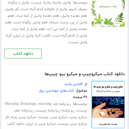
برچسب‌ها:
،
،
،
وانیل
وانیلا
وانیلا چیست
وانیل را چگونه
،
،
،
مصرف کنیم
وانیل از خانواده کدام گیاه است
گل وانیل
،
،
طعم دهنده وانیل
طعم دهنده وانیل از کجا میاد
طعم
،
،
وانیل از چی درست میشه
طعم وانیل چگونه است
طعم
،
،
دهنده وانیل از کجا می آید
طعم وانیل از کجا میاد
،
،
وانیل از کدام گیاه است
کاشت گیاه وانیل در ایران
گیاه
وانیل چیست
دانلود کتاب
دانلود کتاب میکروچیپ و میکرو بیو چیپ‌ها
از:
افشین رشید
موضوع:
کتاب‌های مهندسی برق
۴۶ صفحه
برچسب‌ها:
،
،
ریزتراشه ها
microchip
Microchip Technology
،
،
،
،
چیست
ریزتراشه
ریزتراشه چیست
ریزتراشه مغز
،
،
،
میکرو چیپ
میکرو چیپ چیست
میکرو چیپ چیه
کار
،
،
میکرو چیپ چیست
میکرو چیپ در ایران
دانلود کتاب