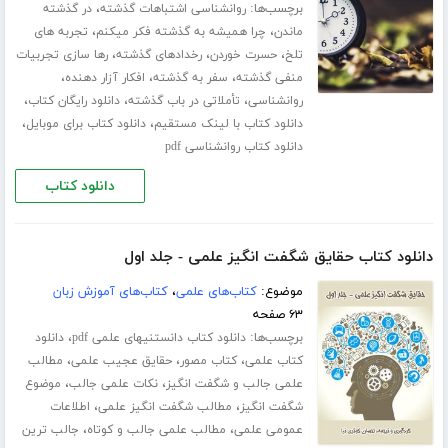
برچسب‌ها:
،
روانشناسی اشتباهات گذشته
در گذشته
،
،
ماندن
چرا همیشه به گذشته فکر میکنم
تجربه های
،
،
،
تلخ
حسرت خوردن
رخدادهای گذشته
رها سازی تجربیات
،
،
،
منفی گذشته
سفر به گذشته
افکار آزار دهنده
،
،
،
روانشناسی
تأملاتی در باب گذشته
دانلود رایگان کتاب
،
،
دانلود کتاب با لینک مستقیم
دانلود کتاب برای موبایل
دانلود کتاب روانشناسی pdf
دانلود کتاب
دانلود کتاب حقایق شگفت انگیز علمی - جلد اول
موضوع:
کتاب‌های علمی
،
کتاب‌های آموزش زبان
۶۳ صفحه
برچسب‌ها:
،
دانلود کتاب دانستنیهای علمی pdf
دانلود
،
،
،
کتاب علمی
کتاب مصور
حقایق عجیب علمی
مطالب
،
،
علمی جالب و شگفت انگیز
نکات علمی جالب
موضوع
،
،
شگفت انگیز
مطالب شگفت انگیز علمی
اطلاعات
،
،
عمومی علمی
مطالب علمی جالب و کوتاه
جالب ترین