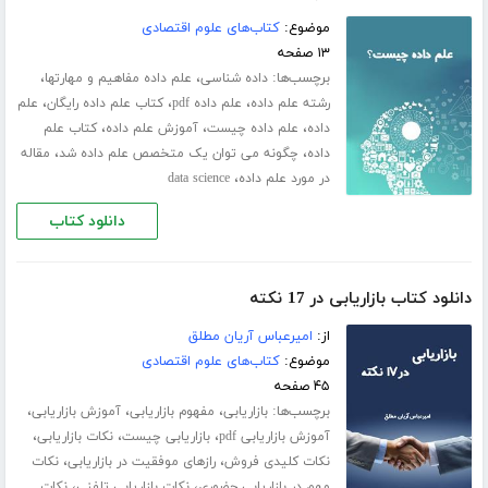
موضوع:
کتاب‌های علوم اقتصادی
۱۳ صفحه
برچسب‌ها:
،
،
داده شناسی
علم داده مفاهیم و مهارتها
،
،
،
رشته علم داده
علم داده pdf
کتاب علم داده رایگان
علم
،
،
،
داده
علم داده چیست
آموزش علم داده
کتاب علم
،
،
داده
چگونه می توان یک متخصص علم داده شد
مقاله
،
در مورد علم داده
data science
دانلود کتاب
دانلود کتاب بازاریابی در 17 نکته
از:
امیرعباس آریان مطلق
موضوع:
کتاب‌های علوم اقتصادی
۴۵ صفحه
برچسب‌ها:
،
،
،
بازاریابی
مفهوم بازاریابی
آموزش بازاریابی
،
،
،
آموزش بازاریابی pdf
بازاریابی چیست
نکات بازاریابی
،
،
نکات کلیدی فروش
رازهای موفقیت در بازاریابی
نکات
،
،
مهم در بازاریابی حضوری
نکات بازاریابی تلفنی
نکات