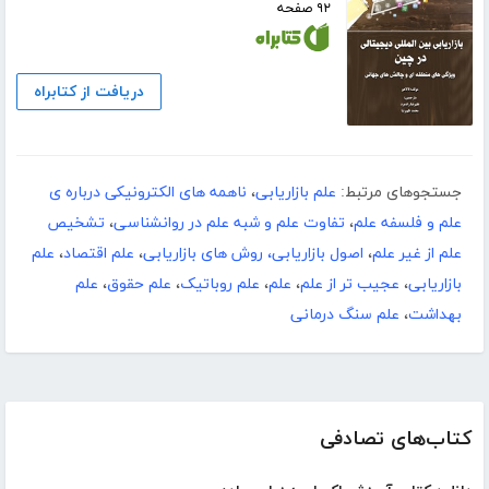
۹۲ صفحه
دریافت از کتابراه
جستجوهای مرتبط:
علم بازاریابی
،
ناهمه های الکترونیکی درباره ی
علم و فلسفه علم
،
تفاوت علم و شبه علم در روانشناسی
،
تشخیص
علم از غیر علم
،
اصول بازاریابی، روش های بازاریابی
،
علم اقتصاد
،
علم
بازاریابی
،
عجیب تر از علم
،
علم
،
علم روباتیک
،
علم حقوق
،
علم
بهداشت
،
علم سنگ درمانی
کتاب‌های تصادفی