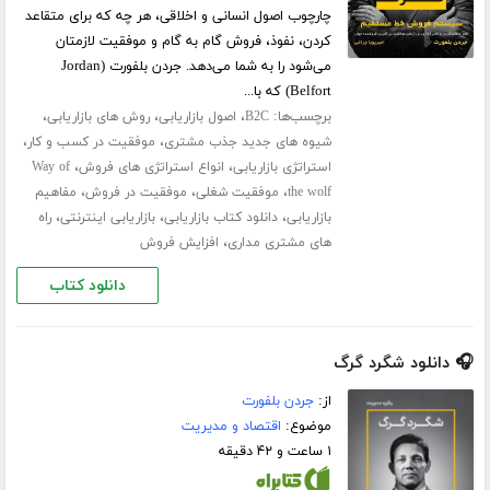
چارچوب اصول انسانی و اخلاقی، هر چه که برای متقاعد
کردن، نفوذ، فروش گام به گام و موفقیت لازمتان
می‌شود را به شما می‌دهد. جردن بلفورت (Jordan
Belfort) که با...
برچسب‌ها:
،
،
،
B2C
اصول بازاریابی
روش های بازاریابی
،
،
شیوه های جدید جذب مشتری
موفقیت در کسب و کار
،
،
استراتژی بازاریابی
انواع استراتژی های فروش
Way of
،
،
،
the wolf
موفقیت شغلی
موفقیت در فروش
مفاهیم
،
،
،
بازاریابی
دانلود کتاب بازاریابی
بازاریابی اینترنتی
راه
،
های مشتری مداری
افزایش فروش
دانلود کتاب
🎧 دانلود شگرد گرگ
از:
جردن بلفورت
موضوع:
اقتصاد و مدیریت
۱ ساعت و ۴۲ دقیقه