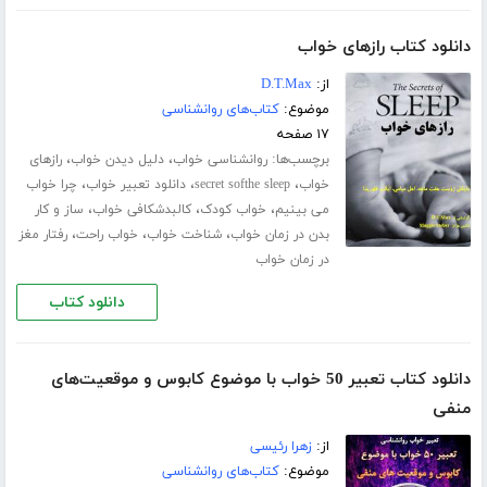
دانلود کتاب رازهای خواب
از:
D.T.Max
موضوع:
کتاب‌های روانشناسی
۱۷ صفحه
برچسب‌ها:
،
،
روانشناسی خواب
دلیل دیدن خواب
رازهای
،
،
،
خواب
secret softhe sleep
دانلود تعبیر خواب
چرا خواب
،
،
،
می بینیم
خواب کودک
کالبدشکافی خواب
ساز و کار
،
،
،
بدن در زمان خواب
شناخت خواب
خواب راحت
رفتار مغز
در زمان خواب
دانلود کتاب
دانلود کتاب تعبیر 50 خواب با موضوع کابوس و موقعیت‌های
منفی
از:
زهرا رئیسی
موضوع:
کتاب‌های روانشناسی