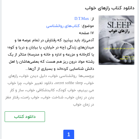
دانلود کتاب رازهای خواب
از:
D.T.Max
موضوع:
کتاب‌های روانشناسی
۱۷ صفحه
آدمی‌زاد باید بپذیرد که رفتارش در تمام عرصه ها و
میدان‌های زندگی (چه در خیابان،‌ یا بیابان و دریا و کوه؛
یا کارخانه و مزرعه و اداره و خانه و مدرسه) متاثر از یک
رشته مواد درون ریز هم هست که بعضی‌ها‌شان را اهل
دانش شناسایی کرده‌اند و بسیاری از آن‌ها...
برچسب‌ها:
،
،
روانشناسی خواب
دلیل دیدن خواب
رازهای
،
،
،
خواب
secret softhe sleep
دانلود تعبیر خواب
چرا خواب
،
،
،
می بینیم
خواب کودک
کالبدشکافی خواب
ساز و کار
،
،
،
بدن در زمان خواب
شناخت خواب
خواب راحت
رفتار مغز
در زمان خواب
دانلود کتاب
1