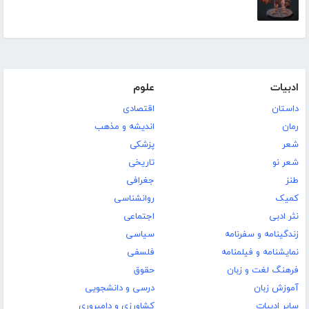
ادبیات
علوم
داستان
اقتصادی
رمان
اندیشه و مذهب
شعر
پزشکی
شعر نو
تاریخی
طنز
جغرافی
کمیک
روانشناسی
نثر ادبی
اجتماعی
زندگینامه و سفرنامه
سیاسی
نمایشنامه و فیلمنامه
فلسفی
فرهنگ لغت و زبان
حقوق
آموزش زبان
درسی و دانشجویی
سایر ادبیات
کشاورزی و دامپروری