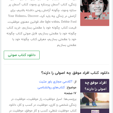
،
،
زندگی
کتاب آسمان پرستاره ی وجود
کتاب آسمان پر
،
،
ستاره وجود
چگونه آرامش روحی داشته باشیم
برای
،
،
آرامش در زندگی چه باید کرد
Discover
Your Holiness
،
،
،
Debbie Ford
the light within
قوانین معنوی موفقیت
،
قیمت کتاب چگونه خود با عظمتی بسازیم
خرید کتاب
،
چگونه خود با عظمتی بسازیم
فایل صوتی کتاب چگونه
،
خود با عظمتی بسازیم
معرفی کتاب چگونه خود با
عظمتی بسازیم
دانلود کتاب صوتی
دانلود کتاب افراد موفق چه اصولی را دارند؟
از:
آکادمی مجازی باور مثبت
موضوع:
کتاب‌های روانشناسی
۱۷ صفحه
برچسب‌ها:
،
،
اسرار موفقیت
راز موفقیت
موفقیت در
،
،
زندگی شخصی و کاری
موفقیت در کسب و کار
دانلود
،
،
کتاب موفقیت شغلی
کسب و کار موفق
موفقیت در