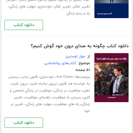
،
،
،
،
تغییر تفکر
تغییر تفکر
خودسازی
مهارت های زندگی
راه و رسم زندگی
دانلود کتاب
دانلود کتاب چگونه به صدای درون خود گوش کنیم؟
از:
جول اوستین
موضوع:
کتاب‌های روانشناسی
۵۱ صفحه
برچسب‌ها:
،
،
،
Joel Osteen
خودسازی
قانون جذب
رسیدن
،
،
،
به خواسته ها
قانون نیروی جاذبه
قدرت درون
قدرت
،
،
ذهن
موفقیت در زندگی
موفقیت در زندگی شخصی و
،
،
،
کاری
رسیدن به موفقیت
راهنمای موفقیت
تغییر
،
،
،
زندگی
راه های موفقیت
مهارت های زندگی
تغییر در
خود
دانلود کتاب