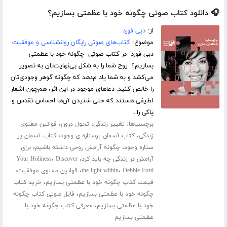
🎧 دانلود کتاب صوتی چگونه خود با عظمتی بسازیم؟
از:
دبی فورد
موضوع:
کتاب‌های صوتی رایگان روانشناسی و موفقیت
دبی فورد در کتاب صوتی چگونه خود با عظمتی
بسازیم؟ روح شما را به شکل بی‌نهایت‌تان به تصویر
می‌کشد و به شما یاد م‌دهد که چگونه گوهر وجودی‌تان
را خالص کنید. دعا‌های موجود در این اثر، هم‌چون اشعار
لطیفی هستند که حتی شنیدن آن‌ها احساس تقدس و
پاکی را...
برچسب‌ها:
،
،
تغییر زندگی
تحول درون
قوانین معنوی
،
،
زندگی
کتاب آسمان پرستاره ی وجود
کتاب آسمان پر
،
،
ستاره وجود
چگونه آرامش روحی داشته باشیم
برای
،
،
آرامش در زندگی چه باید کرد
Discover
Your Holiness
،
،
،
Debbie Ford
the light within
قوانین معنوی موفقیت
،
قیمت کتاب چگونه خود با عظمتی بسازیم
خرید کتاب
،
چگونه خود با عظمتی بسازیم
فایل صوتی کتاب چگونه
،
خود با عظمتی بسازیم
معرفی کتاب چگونه خود با
عظمتی بسازیم