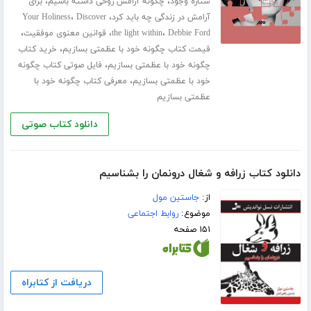
،
،
ستاره وجود
چگونه آرامش روحی داشته باشیم
برای
،
،
آرامش در زندگی چه باید کرد
Discover
Your Holiness
،
،
،
Debbie Ford
the light within
قوانین معنوی موفقیت
،
قیمت کتاب چگونه خود با عظمتی بسازیم
خرید کتاب
،
چگونه خود با عظمتی بسازیم
فایل صوتی کتاب چگونه
،
خود با عظمتی بسازیم
معرفی کتاب چگونه خود با
عظمتی بسازیم
دانلود کتاب صوتی
دانلود کتاب زرافه و شغال درونمان را بشناسیم
از:
جاستین مول
موضوع:
روابط اجتماعی
۱۵۱ صفحه
دریافت از کتابراه