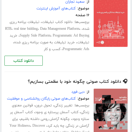
از:
سعید نجاران
موضوع:
کتاب‌های آموزش اینترنت
۱۶ صفحه
برچسب‌ها:
،
دانلود کتاب تبلیغات
تبلیغات برنامه ریزی
،
،
،
،
شده
Data Managernent Platform
real time bidding
RTB
،
،
Programmatic Ad Buying
Supply Side Platform
خرید
،
،
تبلیغات
خرید تبلیغات به صورت برنامه ریزی شده
،
Programmatic Ads
کسب و کار
دانلود کتاب
🎧 دانلود کتاب صوتی چگونه خود با عظمتی بسازیم؟
از:
دبی فورد
موضوع:
کتاب‌های صوتی رایگان روانشناسی و موفقیت
برچسب‌ها:
،
،
تغییر زندگی
تحول درون
قوانین معنوی
،
،
زندگی
کتاب آسمان پرستاره ی وجود
کتاب آسمان پر
،
،
ستاره وجود
چگونه آرامش روحی داشته باشیم
برای
،
،
آرامش در زندگی چه باید کرد
Discover
Your Holiness