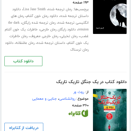
۱۹۳ صفحه
برچسب‌ها:
،
،
رمان ترجمه شده
Lisa Jane Smith
دانلود
،
،
داستان ترجمه شده
دانلود رمان خون آشام
رمان های
،
،
انگلیسی ترجمه شده
رمان ترجمه شده رایگان
the dark
،
،
renuion
دانلود رایگان رمان خارجی
خاطرات یک خون آشام
،
،
،
غضب
رمان تخیلی
رمان خارجی معروف
رمان خاطرات
،
،
،
یک خون آشام
داستان ترجمه شده
رمان عاشقانه
دانلود
رمان ترسناک
دانلود کتاب
دانلود کتاب در یک جنگل تاریک تاریک
از:
روث ور
موضوع:
روانشناسی
،
جنایی و معمایی
۳۶۰ صفحه
دریافت از کتابراه