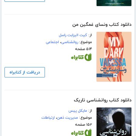
دانلود کتاب ونسای غمگین من
از:
کیت الیزابت راسل
موضوع:
روانشناسی
،
اجتماعی
۵۱۴ صفحه
دریافت از کتابراه
دانلود کتاب روانشناسی تاریک
از:
مایکل پیس
موضوع:
مدیریت ذهن
،
ارتباطات
۱۵۲ صفحه