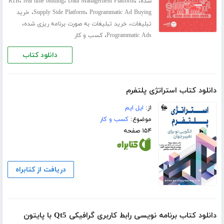
،
،
،
،
شده
Data Managernent Platform
real time bidding
RTB
،
،
Programmatic Ad Buying
Supply Side Platform
خرید
،
،
تبلیغات
خرید تبلیغات به صورت برنامه ریزی شده
،
Programmatic Ads
کسب و کار
دانلود کتاب
دانلود کتاب استراتژی پلتفرم
از:
ایل ایم
موضوع:
کسب و کار
۱۵۴ صفحه
دریافت از کتابراه
دانلود کتاب برنامه نویسی رابط کاربری گرافیکی Qt5 با پایتون