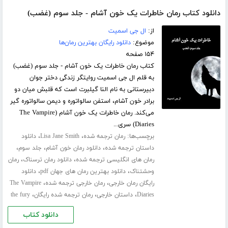
دانلود کتاب رمان خاطرات یک خون آشام - جلد سوم (غضب)
از:
ال جی اسمیت
موضوع:
دانلود رایگان بهترین رمان‌ها
۱۵۴ صفحه
کتاب رمان خاطرات یک خون آشام - جلد سوم (غضب)
به قلم ال جی اسمیت روایتگر زندگی دختر جوان
دبیرستانی به نام النا گیلبرت است که قلبش میان دو
برادر خون آشام، استفن سالواتوره و دیمن سالواتوره گیر
می‌کند. رمان خاطرات یک خون آشام (The Vampire
Diaries) سری...
برچسب‌ها:
،
،
رمان ترجمه شده
Lisa Jane Smith
دانلود
،
،
،
داستان ترجمه شده
دانلود رمان خون آشام
جلد سوم
،
،
رمان های انگلیسی ترجمه شده
دانلود رمان ترسناک
رمان
،
،
وحشتناک
دانلود بهترین رمان های جهان pdf
دانلود
،
،
رایگان رمان خارجی
رمان خارجی ترجمه شده
The Vampire
،
،
،
Diaries
داستان خارجی
رمان ترجمه شده رایگان
the fury
دانلود کتاب