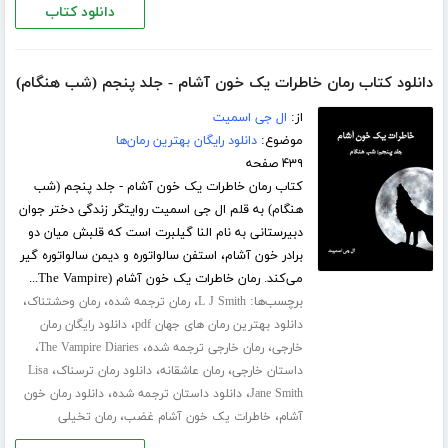
دانلود کتاب
دانلود کتاب رمان خاطرات یک خون آشام - جلد پنجم (شب هنگام)
از:
ال جی اسمیت
موضوع:
دانلود رایگان بهترین رمان‌ها
۴۳۹ صفحه
کتاب رمان خاطرات یک خون آشام - جلد پنجم (شب
هنگام) به قلم ال جی اسمیت روایتگر زندگی دختر جوان
دبیرستانی به نام النا گیلبرت است که قلبش میان دو
برادر خون آشام، استفن سالواتوره و دیمن سالواتوره گیر
می‌کند. رمان خاطرات یک خون آشام (The Vampire...
برچسب‌ها:
،
،
،
L J Smith
رمان ترجمه شده
رمان وحشتناک
،
دانلود بهترین رمان های جهان pdf
دانلود رایگان رمان
،
،
،
خارجی
رمان خارجی ترجمه شده
The Vampire Diaries
،
،
،
داستان خارجی
رمان عاشقانه
دانلود رمان ترسناک
Lisa
،
،
Jane Smith
دانلود داستان ترجمه شده
دانلود رمان خون
،
،
آشام
خاطرات یک خون آشام غضب
رمان تخیلی