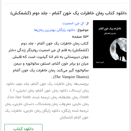
دانلود کتاب رمان خاطرات یک خون آشام - جلد دوم (کشمکش)
از:
ال جی اسمیت
موضوع:
دانلود رایگان بهترین رمان‌ها
۱۵۳ صفحه
کتاب رمان خاطرات یک خون آشام - جلد دوم
(کشمکش) به قلم ال جی اسمیت روایتگر زندگی دختر
جوان دبیرستانی به نام النا گیلبرت است که قلبش
میان دو برادر خون آشام، استفن سالواتوره و دیمن
سالواتوره گیر می‌کند. رمان خاطرات یک خون آشام
(The Vampire Diaries)...
برچسب‌ها:
،
،
رمان خاطرات یک خون آشام
جلد دوم
دانلود
،
،
،
رمان ترسناک
دانلود رمان خون آشام
رمان تخیلی
L J
،
،
،
،
Smith
رمان عاشقانه
رمان ترجمه شده
Lisa Jane Smith
،
،
،
رمان خارجی معروف
رمان وحشتناک
داستان خارجی
رمان
،
،
ترجمه شده رایگان
دانلود رایگان رمان خارجی
خاطرات یک
خون آشام کشمکش
دانلود کتاب