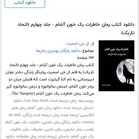
دانلود کتاب
دانلود کتاب رمان خاطرات یک خون آشام - جلد چهارم (اتحاد
تاریک)
از:
ال جی اسمیت
موضوع:
دانلود رایگان بهترین رمان‌ها
۱۹۳ صفحه
کتاب رمان خاطرات یک خون آشام - جلد چهارم (اتحاد
تاریک) به قلم ال جی اسمیت روایتگر زندگی دختر جوان
دبیرستانی به نام النا گیلبرت است که قلبش میان دو
برادر خون آشام، استفن سالواتوره و دیمن سالواتوره گیر
می‌کند. رمان خاطرات یک خون آشام (The Vampire...
برچسب‌ها:
،
،
رمان ترجمه شده
Lisa Jane Smith
دانلود
،
،
داستان ترجمه شده
دانلود رمان خون آشام
رمان های
،
،
انگلیسی ترجمه شده
رمان ترجمه شده رایگان
the dark
،
،
renuion
دانلود رایگان رمان خارجی
خاطرات یک خون آشام
،
،
،
غضب
رمان تخیلی
رمان خارجی معروف
رمان خاطرات
،
،
،
یک خون آشام
داستان ترجمه شده
رمان عاشقانه
دانلود