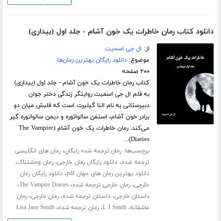
دانلود کتاب رمان خاطرات یک خون آشام - جلد اول (بیداری)
از:
ال جی اسمیت
موضوع:
دانلود رایگان بهترین رمان‌ها
۲۰۰ صفحه
کتاب رمان خاطرات یک خون آشام - جلد اول (بیداری)
به قلم ال جی اسمیت روایتگر زندگی دختر جوان
دبیرستانی به نام النا گیلبرت است که قلبش میان دو
برادر خون آشام، استفن سالواتوره و دیمن سالواتوره گیر
می‌کند. رمان خاطرات یک خون آشام (The Vampire
Diaries)...
برچسب‌ها:
،
رمان ترجمه شده رایگان
رمان های انگلیسی
،
،
،
ترجمه شده
دانلود رایگان رمان خارجی
رمان وحشتناک
،
دانلود بهترین رمان های جهان pdf
دانلود رایگان رمان
،
،
،
خارجی
رمان خارجی ترجمه شده
The Vampire Diaries
،
،
،
داستان خارجی
داستان ترجمه شده
رمان خارجی
رمان
،
،
،
عاشقانه
L J Smith
رمان ترجمه شده
Lisa Jane Smith