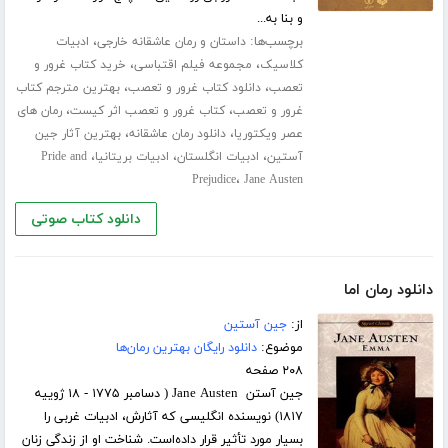
و بنا به...
برچسب‌ها:
،
داستان و رمان عاشقانه خارجی
ادبیات
،
،
کلاسیک
مجموعه فیلم اقتباسی
خرید کتاب غرور و
،
،
تعصب
دانلود کتاب غرور و تعصب
بهترین مترجم کتاب
،
،
غرور و تعصب
کتاب غرور و تعصب اثر کیست
رمان های
،
،
عصر ویکتوریا
دانلود رمان عاشقانه
بهترین آثار جین
،
،
،
آستین
ادبیات انگلستان
ادبیات بریتانیا
Pride and
،
Prejudice
Jane Austen
دانلود کتاب صوتی
دانلود رمان اما
از:
جین آستین
موضوع:
دانلود رایگان بهترین رمان‌ها
۲۰۸ صفحه
جین آستن Jane Austen ( دسامبر ۱۷۷۵ - ۱۸ ژوییه
۱۸۱۷) نویسنده انگلیسی که آثارش، ادبیات غربی را
بسیار مورد تأثیر قرار داده‌است. شناخت او از زندگی زنان