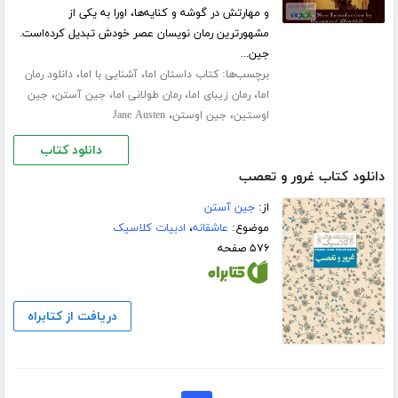
و مهارتش در گوشه و کنایه‌ها، اورا به یکی از
مشهورترین رمان‌ نویسان عصر خودش تبدیل کرده‌است.
جین...
برچسب‌ها:
،
،
کتاب داستان اما
آشنایی با اما
دانلود رمان
،
،
،
،
اما
رمان زیبای اما
رمان طولانی اما
جین آستن
جین
،
،
اوستین
جین اوستن
Jane Austen
دانلود کتاب
دانلود کتاب غرور و تعصب
از:
جین آستن
موضوع:
عاشقانه
،
ادبیات کلاسیک
۵۷۶ صفحه
دریافت از کتابراه