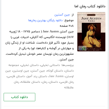
دانلود کتاب رمان اما
از:
جین آستین
موضوع:
دانلود رایگان بهترین رمان‌ها
۲۰۸ صفحه
جین آستن Jane Austen ( دسامبر ۱۷۷۵ - ۱۸ ژوییه
۱۸۱۷) نویسنده انگلیسی که آثارش، ادبیات غربی را
بسیار مورد تأثیر قرار داده‌است. شناخت او از زندگی زنان
و مهارتش در گوشه و کنایه‌ها، اورا به یکی از
مشهورترین رمان‌ نویسان عصر خودش تبدیل کرده‌است.
جین آستن...
برچسب‌ها:
،
،
داستانی تخیلی
داستان تخیلی
مجموعه
،
،
،
،
داستان
داستان کوتاه
جین آستن
جین اوستین
جین
،
،
،
،
اوستن
Jane Austen
داستان پند آموز
داستان فارسی
،
،
،
،
رمان فارسی
داستان
رمان
داستان عاشقانه
رمان
عاشقانه
دانلود کتاب