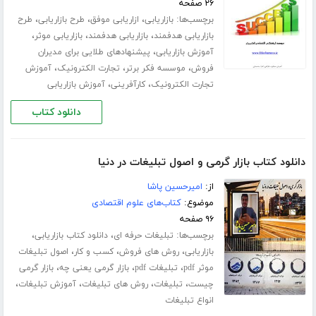
۲۶ صفحه
برچسب‌ها:
،
،
،
بازاریابی
ازاریابی موفق
طرح بازاریابی
طرح
،
،
،
بازاریابی هدفمند
بازاریابی هدفمند
بازاریابی موثر
،
آموزش بازاریابی
پیشنهادهای طلایی برای مدیران
،
،
،
فروش
موسسه فکر برتر
تجارت الکترونیک
آموزش
،
،
تجارت الکترونیک
کارآفرینی
آموزش بازاریابی
دانلود کتاب
دانلود کتاب بازار گرمی و اصول تبلیغات در دنیا
از:
امیرحسین پاشا
موضوع:
کتاب‌های علوم اقتصادی
۹۶ صفحه
برچسب‌ها:
،
،
تبلیغات حرفه ای
دانلود کتاب بازاریابی
،
،
،
بازاریابی
روش های فروش
کسب و کار
اصول تبلیغات
،
،
،
موثر pdf
تبلیغات pdf
بازار گرمی یعنی چه
بازار گرمی
،
،
،
،
چیست
تبلیغات
روش های تبلیغات
آموزش تبلیغات
انواع تبلیغات