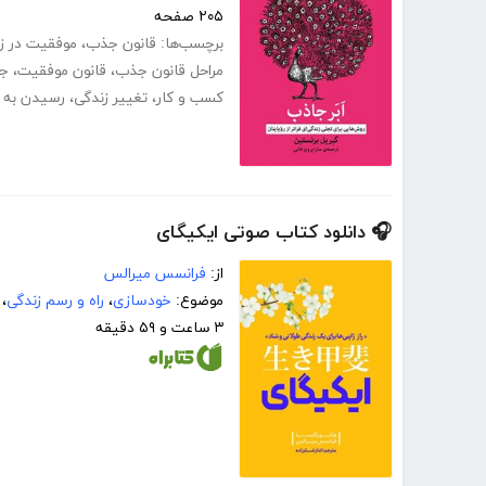
۲۰۵ صفحه
برچسب‌ها:
قانون جذب
،
موفقیت در ز
مراحل قانون جذب
،
قانون موفقیت
،
جذ
کسب و کار
،
تغییر زندگی
،
رسیدن به 
🎧 دانلود کتاب صوتی ایکیگای
از:
فرانسس میرالس
موضوع:
خودسازی
،
راه و رسم زندگی
،
۳ ساعت و ۵۹ دقیقه