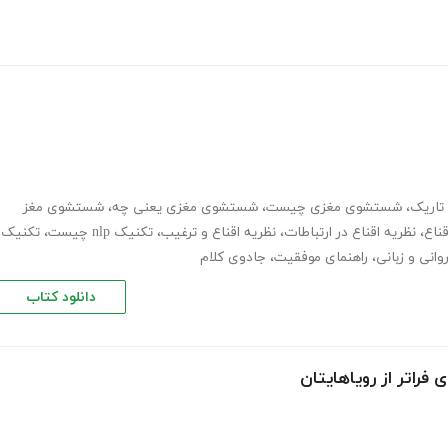
تاریک
،
شستشوی مغزی چیست
،
شستشوی مغزی یعنی چه
،
شستشوی مغز
قناع
،
نظریه اقناع در ارتباطات
،
نظریه اقناع و ترغیب
،
تکنیک nlp چیست
،
تکنیک
وانی و زبانی
،
راهنمای موفقیت
،
جادوی کلام
دانلود کتاب
 فراتر از رویاهایتان