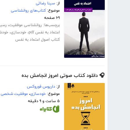
از:
سینا رضائی
موضوع:
کتاب‌های روانشناسی
۶۹ صفحه
برچسب‌ها:
روانشناسی موفقیت
،
رسید
اعتماد به نفس pdf
،
خودسازی
،
خودش
کتاب اصول اعتماد به نفس
🎧 دانلود کتاب صوتی امروز انجامش بده
از:
داریوس فوروکس
موضوع:
خودسازی
،
موفقیت شخصی
۵ ساعت و ۹ دقیقه