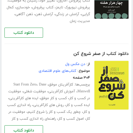
،
،
،
کتاب پرفروش آمازون
تغییر خود
رسیدن به موفقیت
،
،
،
پرفروش نیویورک تایمز
کتاب پرفروش
خودسازی
کمال
،
،
،
،
گرایی
آرامش در زندگی
آرامش ذهن
ذهن آگاهی
مدیریت زمان
دانلود کتاب
دانلود کتاب از صفر شروع کن
از:
دن مکس ول
موضوع:
کتاب‌های علوم اقتصادی
۳۰۴ صفحه
برچسب‌ها:
،
،
کارآفرینان موفق
Dane
Start From Zero
،
،
،
Maxwell
آموزش کارآفرینی
موفقیت شغلی
موفقیت
،
،
،
در کسب و کار
کسب و کار موفق
ایده های کارآفرینی
،
،
ایده کسب و کار
روش های کارآفرینی
راه اندازی کسب
،
،
و کار
چطور یک کسب و کار را شروع کنیم
موفقیت در
،
،
کار
اصول کسب و کار
راهنمای راه اﻧﺪازی ﮐﺴﺐ و ﮐﺎر
دانلود کتاب