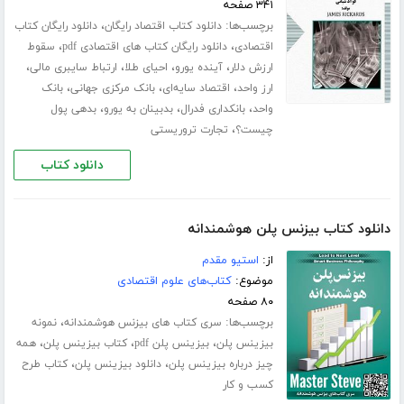
۳۴۱ صفحه
برچسب‌ها:
،
دانلود کتاب اقتصاد رایگان
دانلود رایگان کتاب
،
،
اقتصادی
دانلود رایگان کتاب های اقتصادی pdf
سقوط
،
،
،
،
ارزش دلار
آینده یورو
احیای طلا
ارتباط سایبری مالی
،
،
،
ارز واحد
اقتصاد سایه‌ای
بانک مرکزی جهانی
بانک
،
،
،
واحد
بانکداری فدرال
بدبینان به یورو
بدهی پول
،
چیست؟
تجارت تروریستی
دانلود کتاب
دانلود کتاب بیزنس پلن هوشمندانه
از:
استیو مقدم
موضوع:
کتاب‌های علوم اقتصادی
۸۰ صفحه
برچسب‌ها:
،
سری کتاب های بیزنس هوشمندانه
نمونه
،
،
،
بیزینس پلن
بیزینس پلن pdf
کتاب بیزینس پلن
همه
،
،
چیز درباره بیزینس پلن
دانلود بیزینس پلن
کتاب طرح
کسب و کار