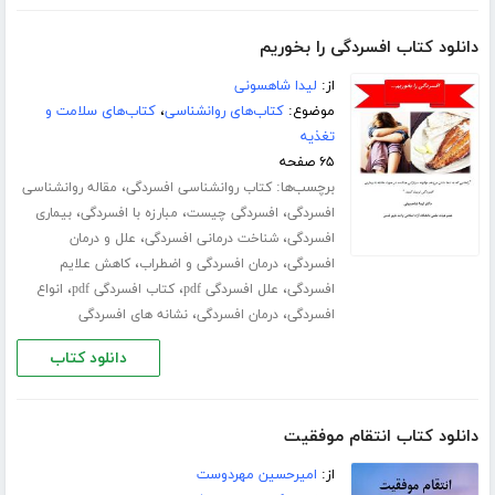
دانلود کتاب افسردگی را بخوریم
از:
لیدا شاهسونی
موضوع:
کتاب‌های روانشناسی
،
کتاب‌های سلامت و
تغذیه
۶۵ صفحه
برچسب‌ها:
،
کتاب روانشناسی افسردگی
مقاله روانشناسی
،
،
،
افسردگی
افسردگی چیست
مبارزه با افسردگی
بیماری
،
،
افسردگی
شناخت درمانی افسردگی
علل و درمان
،
،
افسردگی
درمان افسردگی و اضطراب
کاهش علایم
،
،
،
افسردگی
علل افسردگی pdf
کتاب افسردگی pdf
انواع
،
،
افسردگی
درمان افسردگی
نشانه های افسردگی
دانلود کتاب
دانلود کتاب انتقام موفقیت
از:
امیرحسین مهردوست