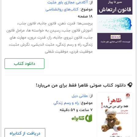
از:
آکادمی مجازی باور مثبت
موضوع:
کتاب‌های روانشناسی
۱۸ صفحه
برچسب‌ها:
،
،
،
قدرت ذهن
قانون جاذبه
قانون جذب
،
،
آموزش قانون جذب
رسیدن به خواسته ها
مراحل قانون
،
،
،
،
جذب
قانون نیروی جاذبه
راز
قدرت درون
مهارت های
،
،
،
،
زندگی
راه و رسم زندگی
مثبت اندیشی
نگرش مثبت
،
موفقیت فردی
موفقیت شغلی
دانلود کتاب
🎧 دانلود کتاب صوتی ظاهرا فقط برای من می‌بارد!
از:
ملانی دیل
موضوع:
راه و رسم زندگی
۷ ساعت و ۵۹ دقیقه
دریافت از کتابراه