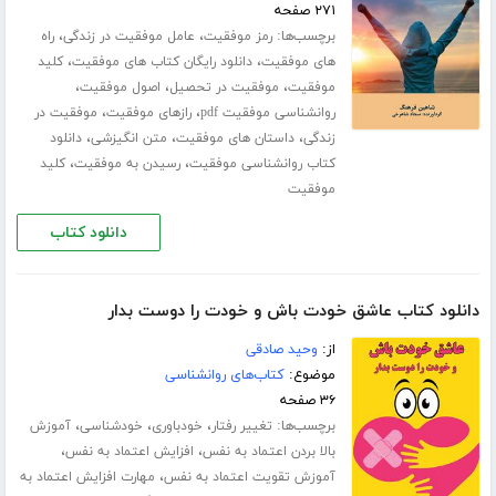
۲۷۱ صفحه
برچسب‌ها:
،
،
رمز موفقیت
عامل موفقیت در زندگی
راه
،
،
های موفقیت
دانلود رایگان کتاب های موفقیت
کلید
،
،
،
موفقیت
موفقیت در تحصیل
اصول موفقیت
،
،
روانشناسی موفقیت pdf
رازهای موفقیت
موفقیت در
،
،
،
زندگی
داستان های موفقیت
متن انگیزشی
دانلود
،
،
کتاب روانشناسی موفقیت
رسیدن به موفقیت
کلید
موفقیت
دانلود کتاب
دانلود کتاب عاشق خودت باش و خودت را دوست بدار
از:
وحید صادقی
موضوع:
کتاب‌های روانشناسی
۳۶ صفحه
برچسب‌ها:
،
،
،
تغییر رفتار
خودباوری
خودشناسی
آموزش
،
،
بالا بردن اعتماد به نفس
افزایش اعتماد به نفس
،
آموزش تقویت اعتماد به نفس
مهارت افزایش اعتماد به