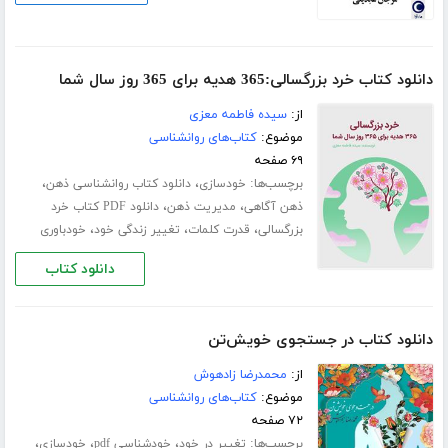
دانلود کتاب خرد بزرگسالی:365 هدیه برای 365 روز سال شما
از:
سیده فاطمه معزی
موضوع:
کتاب‌های روانشناسی
۶۹ صفحه
برچسب‌ها:
،
،
خودسازی
دانلود کتاب روانشناسی ذهن
،
،
ذهن آگاهی
مدیریت ذهن
دانلود PDF کتاب خرد
،
،
،
بزرگسالی
قدرت کلمات
تغییر زندگی خود
خودباوری
دانلود کتاب
دانلود کتاب در جستجوی خویش‌تن
از:
محمدرضا زادهوش
موضوع:
کتاب‌های روانشناسی
۷۲ صفحه
برچسب‌ها:
،
،
،
تغییر در خود
خودشناسی pdf
خودسازی