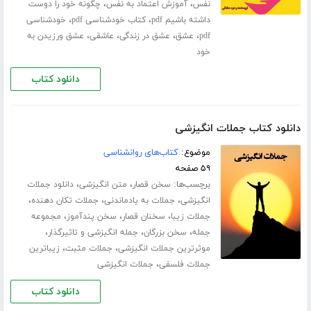
،
،
نفس
آموزش اعتماد به نفس
چگونه خود را دوست
،
،
داشته باشیم pdf
کتاب خودشناسی pdf
خودشناسی
،
،
،
،
pdf
عشق
عشق در زندگی
عاشقی
عشق ورزیدن به
خود
دانلود کتاب
دانلود کتاب جملات انگیزشی
موضوع:
کتاب‌های روانشناسی
۵۹ صفحه
برچسب‌ها:
،
،
سخن قصار
متن انگیزشی
دانلود جملات
،
،
،
انگیزشی
جملات به یادماندنی
جملات تکان دهنده
،
،
،
جملات زیبا
سخنان قصار
سخن پندآموز
مجموعه
،
،
،
جمله
سخن بزرگان
جمله انگیزشی و تاثیرگذار
،
،
موثرترین جملات انگیزشی
جملات مثبت
زیباترین
،
جملات فلسفی
جملات انگیزشی
دانلود کتاب