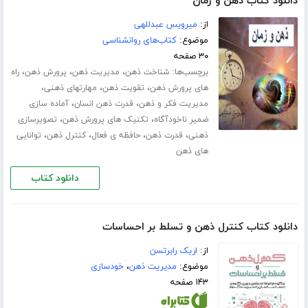
دانلود کتاب ذهن و زمان
از:
میرویس عبدللهی
موضوع:
کتاب‌های روانشناسی
۳۰ صفحه
برچسب‌ها:
،
،
،
شناخت ذهن
مدیریت ذهن
پرورش ذهن
راه
،
،
،
های پرورش ذهن
تقویت ذهن
مهارت­های ذهنی
،
،
مدیریت فکر و ذهن
قدرت ذهن انسان
آماده سازی
،
،
ضمیر ناخودآگاه
تکنیک های پرورش ذهن
تصویرسازی
،
،
،
،
ذهنی
قدرت ذهن
حافظه ی فعال
کنترل ذهن
توانایی
های ذهن
دانلود کتاب
دانلود کتاب کنترل ذهن و تسلط بر احساسات
از:
اریک رابرتسن
موضوع:
مدیریت ذهن
،
خودسازی
۱۴۳ صفحه