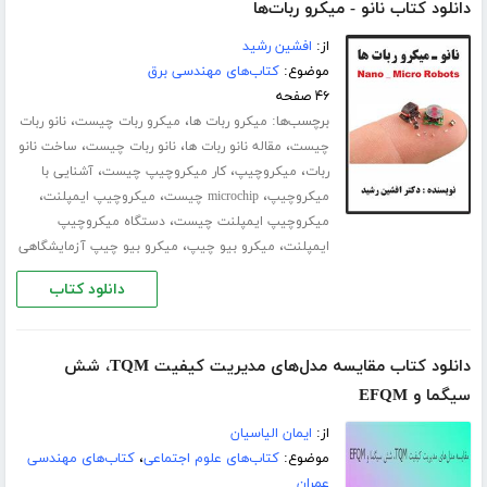
دانلود کتاب نانو - میکرو ربات‌ها
از:
افشین رشید
موضوع:
کتاب‌های مهندسی برق
۴۶ صفحه
برچسب‌ها:
،
،
میکرو ربات ها
میکرو ربات چیست
نانو ربات
،
،
،
چیست
مقاله نانو ربات ها
نانو ربات چیست
ساخت نانو
،
،
،
ربات
میکروچیپ
کار میکروچیپ چیست
آشنایی با
،
،
،
میکروچیپ
microchip چیست
میکروچیپ ایمپلنت
،
میکروچیپ ایمپلنت چیست
دستگاه میکروچیپ
،
،
ایمپلنت
میکرو بیو چیپ
میکرو بیو چیپ آزمایشگاهی
دانلود کتاب
دانلود کتاب مقایسه مدل‌های مدیریت کیفیت TQM، شش
سیگما و EFQM
از:
ایمان الیاسیان
موضوع:
کتاب‌های علوم اجتماعی
،
کتاب‌های مهندسی
عمران