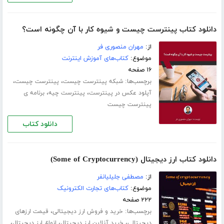
دانلود کتاب پینترست چیست و شیوه کار با آن چگونه است؟
از:
مهران منصوری فر
موضوع:
کتاب‌های آموزش اینترنت
۱۶ صفحه
برچسب‌ها:
،
،
شبکه پینترست چیست
پینترست چیست
،
،
آپلود عکس در پینترست
پینترست چیه
برنامه ی
پینترست چیست
دانلود کتاب
دانلود کتاب ارز دیجیتال (Some of Cryptocurrency)
از:
مصطفی جلیلیانفر
موضوع:
کتاب‌های تجارت الکترونیک
۲۲۲ صفحه
برچسب‌ها:
،
خرید و فروش ارز دیجیتالی
قیمت ارزهای
،
،
،
دیجیتالی
خرید آنلاین ارز دیجیتال
انواع ارز دیجیتال