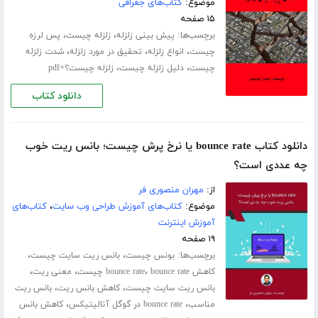
موضوع:
کتاب‌های جغرافی
۱۵ صفحه
برچسب‌ها:
،
،
پیش بینی زلزله
زلزله چیست
پس لرزه
،
،
،
چیست
انواع زلزله
تحقیق در مورد زلزله
شدت زلزله
،
،
چیست
دلیل زلزله چیست
زلزله چیست؟+pdf
دانلود کتاب
دانلود کتاب bounce rate یا نرخ پرش چیست؛ بانس ریت خوب
چه عددی است؟
از:
مهران منصوری فر
موضوع:
کتاب‌های آموزش طراحی وب سایت
،
کتاب‌های
آموزش اینترنت
۱۹ صفحه
برچسب‌ها:
،
،
بونس چیست
بانس ریت سایت چیست
،
،
،
کاهش bounce rate
bounce rate چیست
معنی ریت
،
،
بانس ریت سایت چیست
کاهش بانس ریت
بانس ریت
،
،
مناسب
bounce rate در گوگل آنالیتیکس
کاهش بانس