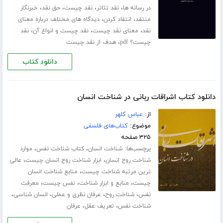
،
،
،
،
در رسانه ها
نقد تئاتر
نقد چیست
حق نقد
خبرنگار
،
،
منتقد
انتقاد کردن
دیدگاه های مختلف درباره معنای
،
،
،
نقد
معنای نقد چیست
نقد چیست و انواع آن
نقد
،
چیست؟ pdf
هدف از نقد چیست
دانلود کتاب
دانلود کتاب اشراقات ربانی در شناخت انسان
از:
عباس کلهر
موضوع:
کتاب‌های فلسفی
۳۲۵ صفحه
برچسب‌ها:
،
،
شناخت انسان
کتاب شناخت نفس
موارد
،
،
شناخت روح انسان
ابزار شناخت روح انسان چیست
عالی
،
ترین مرتبه شناخت چیست
منابع شناخت انسان
،
،
،
چیست
منابع و ابزار شناخت
نفس چیست
معرفت
،
،
،
،
نفس
شناخت روح
عرفان نظری و عملی
انسان شناسی
،
،
شناخت نفس
تعریف عقل
عرفان