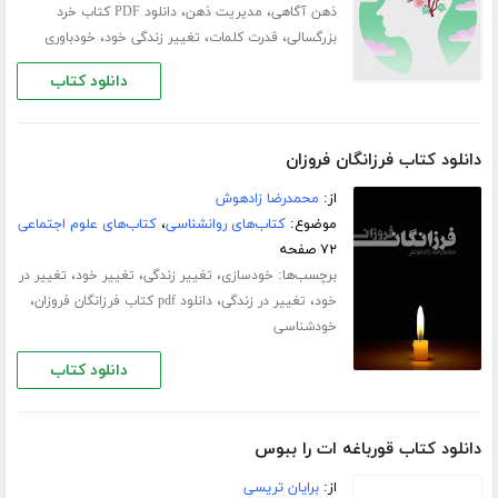
،
،
ذهن آگاهی
مدیریت ذهن
دانلود PDF کتاب خرد
،
،
،
بزرگسالی
قدرت کلمات
تغییر زندگی خود
خودباوری
دانلود کتاب
دانلود کتاب فرزانگان فروزان
از:
محمدرضا زادهوش
موضوع:
کتاب‌های روانشناسی
،
کتاب‌های علوم اجتماعی
۷۲ صفحه
برچسب‌ها:
،
،
،
خودسازی
تغییر زندگی
تغییر خود
تغییر در
،
،
،
خود
تغییر در زندگی
دانلود pdf کتاب فرزانگان فروزان
خودشناسی
دانلود کتاب
دانلود کتاب قورباغه ات را ببوس
از:
برایان تریسی