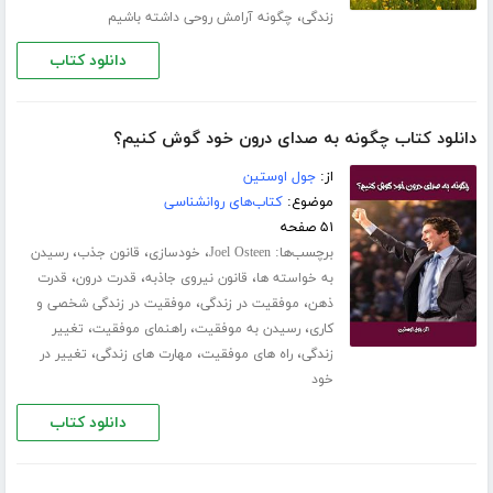
،
زندگی
چگونه آرامش روحی داشته باشیم
دانلود کتاب
دانلود کتاب چگونه به صدای درون خود گوش کنیم؟
از:
جول اوستین
موضوع:
کتاب‌های روانشناسی
۵۱ صفحه
برچسب‌ها:
،
،
،
Joel Osteen
خودسازی
قانون جذب
رسیدن
،
،
،
به خواسته ها
قانون نیروی جاذبه
قدرت درون
قدرت
،
،
ذهن
موفقیت در زندگی
موفقیت در زندگی شخصی و
،
،
،
کاری
رسیدن به موفقیت
راهنمای موفقیت
تغییر
،
،
،
زندگی
راه های موفقیت
مهارت های زندگی
تغییر در
خود
دانلود کتاب