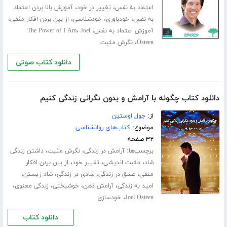
،
،
اعتماد به نفس
تغییر در خود
آموزش بالا بردن اعتماد
،
،
،
،
به نفس
خودباوری
خودشناسی
از بین بردن افکار منفی
،
،
آموزش اعتماد به نفس
Joel
The Power of I Am
،
Osteen
نگرش مثبت
دانلود کتاب صوتی
دانلود کتاب چگونه با آرامش و بدون نگرانی زندگی کنیم
از:
جول اوستین
موضوع:
کتاب‌های روانشناسی
۳۲ صفحه
برچسب‌ها:
،
،
آرامش در زندگی
نگرش مثبت
داشتن زندگی
،
،
،
شاد
مثبت اندیشی
تغییر خود
از بین بردن افکار
،
،
،
،
منفی
عشق در زندگی
شادی در زندگی
شاد زیستن
،
،
،
،
امید به زندگی
آرامش ذهن
خوشبختی
زندگی معنوی
،
Joel Osteen
خودسازی
دانلود کتاب